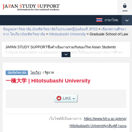
ภาษาไทย
ข้อมูลมหาวิทยาลัย,บัณฑิตวิทยาลัยในประเทศญี่ปุ่นต้องที่ JPSS
>
เลือกสถานศึกษา
จาก โตเกียวบัณฑิตวิทยาลัย
>
Hitotsubashi University
>
Graduate School of Law
JAPAN STUDY SUPPORTซึ่งดำเนินงานร่วมกันของThe Asian Students
Cultural Association และBenesse Corporationให้ข้อมูลของสถาบันการศึกษา
ระดับมหาวิทยาลัย・บัณฑิตวิทยาลัย・วิทยาลัยระดับอนุปริญญา・วิทยาลัย
อาชีวศึกษากว่า1,300 แห่งที่กำลังเปิดรับสมัครนักศึกษาต่างชาติอยู่ ที่นี่จะให้
ข้อมูลรายละเอียดเกี่ยวกับHitotsubashi University,ข้อมูลจำเป็นสำหรับนักศึกษา
โตเกียว
/ รัฐบาล
ต่างชาติเช่นGraduate School of LawหรือSocial SciencesหรือGraduate
School of EconomicsหรือGraduate School of Business Administration,
一橋大学
|
Hitotsubashi University
School of Business Administration (KUNITACHI Campus)หรือGraduate
School of Language and SocietyหรือHitotsubashi University Business
School, School of International Corporate StrategyหรือGraduate School of
International and Public PolicyหรือGraduate School of Social Data Science
เป็นต้น,ข้อมูลของแต่ละสาขาวิจัย,ข้อมูลการสอบคัดเลือกเข้าศึกษาเช่นจำนวนคน
ที่รับสมัครหรือจำนวนคนที่ผ่านการสอบคัดเลือกเป็นต้น,แนะนำสถานที่,การเดิน
ทางเป็นต้นไว้ด้วยดังนั้นขอเชิญใช้บริการค้นหาข้อมูลตามอัธยาศัย
เว็บไซต์ที่เป็นทางการ:
https://www.hit-u.ac.jp/eng/
Hitotsubashi Universityกลับสู่ด้านบน