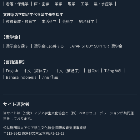
看護・保健学
医・歯学
薬学
理学
工学
農・水産学
文理系の学問が学べる留学先を探す
教員養成・教育学
生活科学
芸術学
総合科学
【奨学金】
奨学金を探す
奨学金に応募する
JAPAN STUDY SUPPORT奨学金
【言語選択】
English
中文（简体字）
中文（繁體字）
한국어
Tiếng Việt
Bahasa Indonesia
ภาษาไทย
サイト運営者
当サイトは（公財）アジア学生文化協会と（株）ベネッセコーポレーションが共同運
営をしております。
公益財団法人アジア学生文化協会 国際教育支援事業部
〒113-8642 東京都文京区本駒込2-12-13