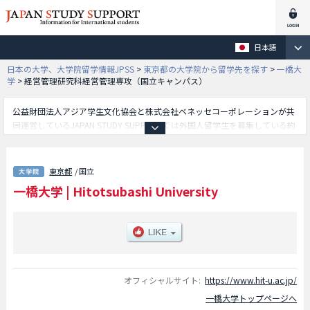
日本語
日本の大学、大学院留学情報JPSS
>
東京都の大学院から留学先を探す
>
一橋大
学
>
経営管理研究科経営管理専攻（国立キャンパス）
公益財団法人アジア学生文化協会と株式会社ベネッセコーポレーションが共
同運営しているJAPAN STUDY SUPPORTでは外国人留学生を募集している約
1,300校の大学・大学院・短大・専門学校情報を掲載しています。
こちらでは一橋大学に関する詳細情報を記載しており、法学研究科や社会学
研究科や経済学研究科や経営管理研究科経営管理専攻（国立キャンパス）や
東京都
/ 国立
言語社会研究科や経営管理研究科国際企業戦略専攻や国際･公共政策教育部
一橋大学
|
Hitotsubashi University
やソーシャル・データサイエンス研究科等、研究科別情報や、募集定員や合
格者数など入試情報、施設案内、アクセスなど外国人留学生に必要な情報を
掲載しているので是非ご利用ください。
オフィシャルサイト:
https://www.hit-u.ac.jp/
一橋大学トップページへ