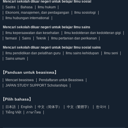
Mencari sekolah diluar negeri untuk belajar Ilmu sosial
Sastra
Bahasa
Ilmu hukum
Ekonomi, manajemen, dan perdagangan
Ilmu sosiologi
Ilmu hubungan international
Mencari sekolah diluar negeri untuk belajar Ilmu sains
Ilmu keperaawatan dan kesehatan
Ilmu kedokteran dan kedokteran gigi
farmasi
Sains
Teknik
Ilmu pertanian dan perikanan
Mencari sekolah diluar negeri untuk belajar Ilmu sosial sains
Ilmu pendidikan dan pelatihan guru
Ilmu sains kehidupan
Ilmu seni
Sains umum
【Panduan untuk beasiswa】
Mencari beasiswa
Pendaftaran untuk Beasiswa
JAPAN STUDY SUPPORT Scholarships
【Pilih bahasa】
日本語
English
中文（简体字）
中文（繁體字）
한국어
Tiếng Việt
ภาษาไทย