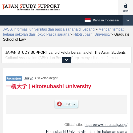
Bahasa Indonesia
JPSS, Informasi universitas dan pasca sarjana di Jepang
>
Mencari tempat
belajar sekolah dari Tokyo Pasca sarjana
>
Hitotsubashi University
>
Graduate
School of Law
JAPAN STUDY SUPPORT yang dikelola bersama oleh The Asian Students
Cultural Association (ABK) dan Benesse Corp. menyediakan informasi
sekitar 1300 universitas, pascasarjana, universitas yunior, akademi
kejuruan yang siap menerima mahasiswa(i) mancanegara.
Tersedia informasi rinci mengenai Hitotsubashi University, mencakup
Tokyo
/ Sekolah negeri
informasi per jurusan riset seperti %% research %%, serta berbagai
informasi yang berguna bagi mahasiswa(i) mancanegara seperti kuota
一橋大学
|
Hitotsubashi University
untuk jumlah pendaftar dan jumlah kelulusan ujian masuk mahasiswa(i)
mancanegara, informasi mengenai ujian masuk, prasarana kampus, akses
jalan, dan lainnya. Silakan memanfaatkannya.
Official site:
https://www.hit-u.ac.jp/eng/
Hitotsubashi UniversityKembali ke halaman utama