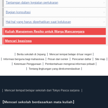
Tantangan dalam kegiatan pertukaran
Bagian konsultasi
Hal-hal yang harus diperhatikan saat kelulusan
Kuliah Manajemen Resiko untuk Warga Mancanegara
Mencari beasiswa
Berita sekolah di Jepang
Mencari tempat belajar di luar negeri
Informasi berguna bagi mahasiswa
Pesan dari senior
Pencarian daftar
Site map
Ketentuan Penggunaan
Pemberitahuan mengenai informasi pribadi
Tentang lingkungan yang direkomendasikan
Mencari tempat belajar sekolah dari Tokyo Pasca sarjana
【Mencari sekolah berdasarkan mata kuliah】