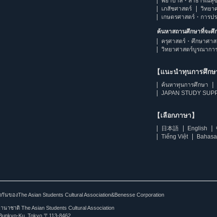
พยาบาล・สาธารณสุข
เภสัชศาสตร์
วิทยา
เกษตรศาสตร์・การป
ค้นหาสถานศึกษาที่จะศ
ครุศาสตร์・ศึกษาศาส
วิทยาศาสตร์บูรณากา
【แนะนำทุนการศึก
ค้นหาทุนการศึกษา
JAPAN STUDY SUPP
【เลือกภาษา】
日本語
English
Tiếng Việt
Bahasa
ร่วมกันของThe Asian Students Cultural Association&Benesse Corporation
าชาติ The Asian Students Cultural Association
Bunkyo-Ku, Tokyo 〒113-8462