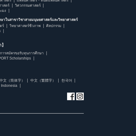
ศาสตร์
แพทยศาสตร์・ทันตแพทยศาสตร์
ศาสตร์
วิศวกรรมศาสตร์
ระมง
ึกษาในสาขาวิชาสายมนุษยศาสตร์และวิทยาศาสตร์
ตร์
วิทยาศาสตร์ชีวภาพ
ศิลปกรรม
ร
ษา】
การสมัครขอรับทุนการศึกษา
ORT Scholarships
中文（简体字）
中文（繁體字）
한국어
 Indonesia