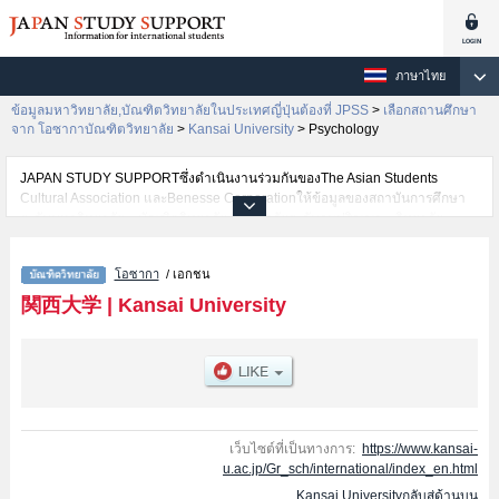
ภาษาไทย
ข้อมูลมหาวิทยาลัย,บัณฑิตวิทยาลัยในประเทศญี่ปุ่นต้องที่ JPSS
>
เลือกสถานศึกษา
จาก โอซากาบัณฑิตวิทยาลัย
>
Kansai University
>
Psychology
JAPAN STUDY SUPPORTซึ่งดำเนินงานร่วมกันของThe Asian Students
Cultural Association และBenesse Corporationให้ข้อมูลของสถาบันการศึกษา
ระดับมหาวิทยาลัย・บัณฑิตวิทยาลัย・วิทยาลัยระดับอนุปริญญา・วิทยาลัย
อาชีวศึกษากว่า1,300 แห่งที่กำลังเปิดรับสมัครนักศึกษาต่างชาติอยู่ ที่นี่จะให้
ข้อมูลรายละเอียดเกี่ยวกับKansai University,ข้อมูลจำเป็นสำหรับนักศึกษาต่าง
โอซากา
/ เอกชน
ชาติเช่นLawหรือLettersหรือEconomicsหรือBusiness and
CommerceหรือSociologyหรือScience and
関西大学
|
Kansai University
EngineeringหรือInformaticsหรือForeign Language Education and
ResearchหรือSchool of
AccountancyหรือPsychologyหรือGovernanceหรือEast Asian
CulturesหรือSocietal Safety ScienceหรือSchool of LawหรือHealth and Well-
being เป็นต้น,ข้อมูลของแต่ละสาขาวิจัย,ข้อมูลการสอบคัดเลือกเข้าศึกษาเช่น
จำนวนคนที่รับสมัครหรือจำนวนคนที่ผ่านการสอบคัดเลือกเป็นต้น,แนะนำสถาน
ที่,การเดินทางเป็นต้นไว้ด้วยดังนั้นขอเชิญใช้บริการค้นหาข้อมูลตามอัธยาศัย
เว็บไซต์ที่เป็นทางการ:
https://www.kansai-
u.ac.jp/Gr_sch/international/index_en.html
Kansai Universityกลับสู่ด้านบน