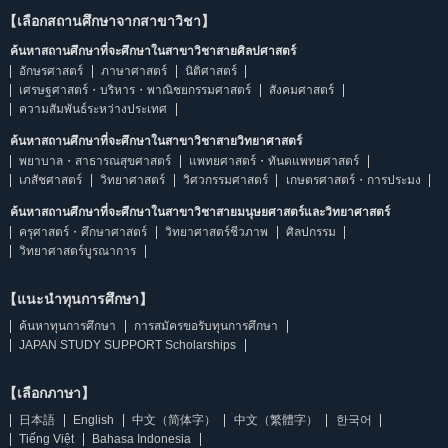
【เลือกสถานศึกษาจากสาขาวิชา】
ค้นหาสถานศึกษาที่จะศึกษาในสาขาวิชาสายศิลปศาสตร์
อักษรศาสตร์
ภาษาศาสตร์
นิติศาสตร์
เศรษฐศาสตร์・บริหาร・พาณิชยกรรมศาสตร์
สังคมศาสตร์
ความสัมพันธ์ระหว่างประเทศ
ค้นหาสถานศึกษาที่จะศึกษาในสาขาวิชาสายวิทยาศาสตร์
พยาบาล・สาธารณสุขศาสตร์
แพทยศาสตร์・ทันตแพทยศาสตร์
เภสัชศาสตร์
วิทยาศาสตร์
วิศวกรรมศาสตร์
เกษตรศาสตร์・การประมง
ค้นหาสถานศึกษาที่จะศึกษาในสาขาวิชาสายมนุษยศาสตร์และวิทยาศาสตร์
ครุศาสตร์・ศึกษาศาสตร์
วิทยาศาสตร์ชีวภาพ
ศิลปกรรม
วิทยาศาสตร์บูรณาการ
【แนะนำทุนการศึกษา】
ค้นหาทุนการศึกษา
การสมัครขอรับทุนการศึกษา
JAPAN STUDY SUPPORT Scholarships
【เลือกภาษา】
日本語
English
中文（简体字）
中文（繁體字）
한국어
Tiếng Việt
Bahasa Indonesia