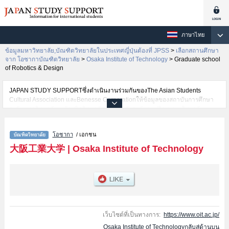
ภาษาไทย
ข้อมูลมหาวิทยาลัย,บัณฑิตวิทยาลัยในประเทศญี่ปุ่นต้องที่ JPSS
>
เลือกสถานศึกษา
จาก โอซากาบัณฑิตวิทยาลัย
>
Osaka Institute of Technology
>
Graduate school
of Robotics & Design
JAPAN STUDY SUPPORTซึ่งดำเนินงานร่วมกันของThe Asian Students
Cultural Association และBenesse Corporationให้ข้อมูลของสถาบันการศึกษา
ระดับมหาวิทยาลัย・บัณฑิตวิทยาลัย・วิทยาลัยระดับอนุปริญญา・วิทยาลัย
อาชีวศึกษากว่า1,300 แห่งที่กำลังเปิดรับสมัครนักศึกษาต่างชาติอยู่ ที่นี่จะให้
ข้อมูลรายละเอียดเกี่ยวกับOsaka Institute of Technology,ข้อมูลจำเป็นสำหรับ
โอซากา
/ เอกชน
นักศึกษาต่างชาติเช่นGraduate school of EngineeringหรือInformation Science
and TechnologyหรือGraduate school of Intellectual PropertyหรือGraduate
大阪工業大学
|
Osaka Institute of Technology
school of Robotics & Design เป็นต้น,ข้อมูลของแต่ละสาขาวิจัย,ข้อมูลการสอบ
คัดเลือกเข้าศึกษาเช่นจำนวนคนที่รับสมัครหรือจำนวนคนที่ผ่านการสอบคัดเลือก
เป็นต้น,แนะนำสถานที่,การเดินทางเป็นต้นไว้ด้วยดังนั้นขอเชิญใช้บริการค้นหา
ข้อมูลตามอัธยาศัย
เว็บไซต์ที่เป็นทางการ:
https://www.oit.ac.jp/
Osaka Institute of Technologyกลับสู่ด้านบน