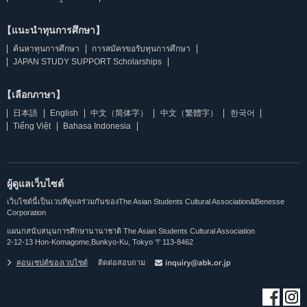
【แนะนำทุนการศึกษา】
ค้นหาทุนการศึกษา
การสมัครขอรับทุนการศึกษา
JAPAN STUDY SUPPORT Scholarships
【เลือกภาษา】
日本語
English
中文（简体字）
中文（繁體字）
한국어
Tiếng Việt
Bahasa Indonesia
ผู้ดูแลเว็บไซต์
เว็บไซต์นี้เป็นเวบที่ดูแลร่วมกันของThe Asian Students Cultural Association&Benesse
Corporation
แผนกสนับสนุนการศึกษานานาชาติ The Asian Students Cultural Association
2-12-13 Hon-Komagome,Bunkyo-Ku, Tokyo 〒113-8462
คอนเซปต์ของเวบไซต์
ติดต่อสอบถาม