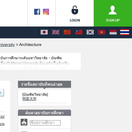
iversity
>
Architecture
าบันการศึกษาระดับมหาวิทยาลัย・บัณฑิต
กี่ยวกับMeisei University,ข้อมูลจำเป็นสำหรับ
อArchitecture เป็นต้น,ข้อมูลของแต่ละสาขา
ว้ด้วยดังนั้นขอเชิญใช้บริการค้นหาข้อมูลตาม
[บัณฑิตวิทยาลัย]
明星大学
jp/
นบน