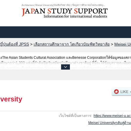
Architecture | Meisei University(บัณฑิตวิทยาลัย) | ข้อมูลการศึกษาต่อในประเทศญ...
ปุ่นต้องที่ JPSS
>
เลือกสถานศึกษาจาก โตเกียวบัณฑิตวิทยาลัย
>
Meisei Un
he Asian Students Cultural Association และBenesse Corporationให้ข้อมูลของสถ
ากว่า1,300 แห่งที่กำลังเปิดรับสมัครนักศึกษาต่างชาติอยู่ ที่นี่จะให้ข้อมูลรายละเอียดเ
ือHumanitiesหรือInformation ScienceหรือEconomicsหรือEducationหรือPsychologyหรื
ี่รับสมัครหรือจำนวนคนที่ผ่านการสอบคัดเลือกเป็นต้น,แนะนำสถานที่,การเดินทางเป็นต้นไ
versity
เว็บไซต์ที่เป็นทางการ:
https://www.meisei-u.ac.
Meisei Universityกลับสู่ด้า