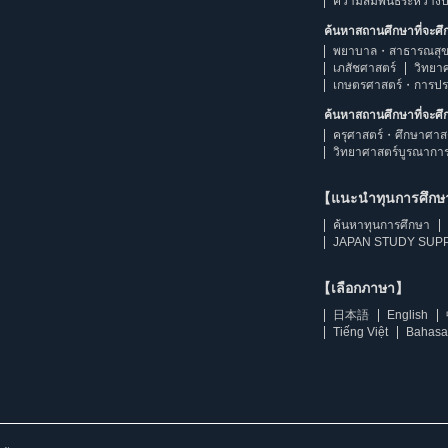
ความสัมพันธ์ระหว่าง
ค้นหาสถานศึกษาที่จะศ
พยาบาล・สาธารณสุข
เภสัชศาสตร์
วิทยา
เกษตรศาสตร์・การป
ค้นหาสถานศึกษาที่จะศ
ครุศาสตร์・ศึกษาศาส
วิทยาศาสตร์บูรณากา
【แนะนำทุนการศึก
ค้นหาทุนการศึกษา
JAPAN STUDY SUPP
【เลือกภาษา】
日本語
English
Tiếng Việt
Bahasa