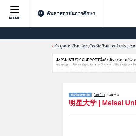
ค้นหาสถาบันการศึกษา
MENU
ข้อมูลมหาวิทยาลัย,บัณฑิตวิทยาลัยในประเทศญี่
JAPAN STUDY SUPPORTซึ่งดำเนินงานร่วมกันของT
วิทยาลัย・วิทยาลัยระดับอนุปริญญา・วิทยาลัยอาชีวศึกษ
นักศึกษาต่างชาติเช่นScience and Engineeringหร
วิจัย,ข้อมูลการสอบคัดเลือกเข้าศึกษาเช่นจำนวนคนท
อัธยาศัย
โตเกียว
/ เอกชน
明星大学
|
Meisei Uni