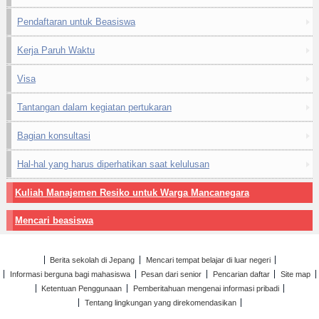
Pendaftaran untuk Beasiswa
Kerja Paruh Waktu
Visa
Tantangan dalam kegiatan pertukaran
Bagian konsultasi
Hal-hal yang harus diperhatikan saat kelulusan
Kuliah Manajemen Resiko untuk Warga Mancanegara
Mencari beasiswa
Berita sekolah di Jepang
Mencari tempat belajar di luar negeri
Informasi berguna bagi mahasiswa
Pesan dari senior
Pencarian daftar
Site map
Ketentuan Penggunaan
Pemberitahuan mengenai informasi pribadi
Tentang lingkungan yang direkomendasikan