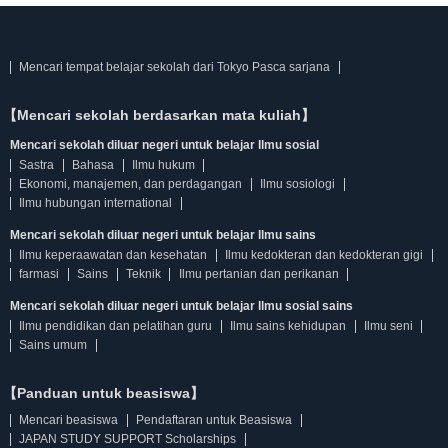
Mencari tempat belajar sekolah dari Tokyo Pasca sarjana
【Mencari sekolah berdasarkan mata kuliah】
Mencari sekolah diluar negeri untuk belajar Ilmu sosial
Sastra
Bahasa
Ilmu hukum
Ekonomi, manajemen, dan perdagangan
Ilmu sosiologi
Ilmu hubungan international
Mencari sekolah diluar negeri untuk belajar Ilmu sains
Ilmu keperaawatan dan kesehatan
Ilmu kedokteran dan kedokteran gigi
farmasi
Sains
Teknik
Ilmu pertanian dan perikanan
Mencari sekolah diluar negeri untuk belajar Ilmu sosial sains
Ilmu pendidikan dan pelatihan guru
Ilmu sains kehidupan
Ilmu seni
Sains umum
【Panduan untuk beasiswa】
Mencari beasiswa
Pendaftaran untuk Beasiswa
JAPAN STUDY SUPPORT Scholarships