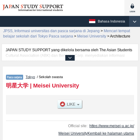
Bahasa Indonesia
JPSS, Informasi universitas dan pasca sarjana di Jepang
>
Mencari tempat
belajar sekolah dari Tokyo Pasca sarjana
>
Meisei University
>
Architecture
JAPAN STUDY SUPPORT yang dikelola bersama oleh The Asian Students
Cultural Association (ABK) dan Benesse Corp. menyediakan informasi
sekitar 1300 universitas, pascasarjana, universitas yunior, akademi
kejuruan yang siap menerima mahasiswa(i) mancanegara.
Tersedia informasi rinci mengenai Meisei University, mencakup informasi
Tokyo
/ Sekolah swasta
per jurusan riset seperti %% research %%, serta berbagai informasi yang
berguna bagi mahasiswa(i) mancanegara seperti kuota untuk jumlah
明星大学
|
Meisei University
pendaftar dan jumlah kelulusan ujian masuk mahasiswa(i) mancanegara,
informasi mengenai ujian masuk, prasarana kampus, akses jalan, dan
lainnya. Silakan memanfaatkannya.
Official site:
https://www.meisei-u.ac.jp/
Meisei UniversityKembali ke halaman utama