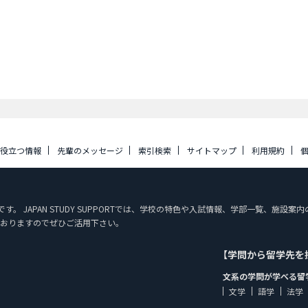
に役立つ情報
先輩のメッセージ
索引検索
サイトマップ
利用規約
ジです。 JAPAN STUDY SUPPORTでは、学校の特色や入試情報、学部一覧、
おりますのでぜひご活用下さい。
【学問から留学先を
文系の学問が学べる留
文学
語学
法学