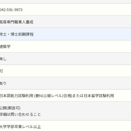
042-591-9973
高度専門職業人養成
修士・博士前期課程
建築学
無し
可
有り
日本語能力試験利用 (要N1(1級レベル)合格)または日本留学試験利用
公開(郵送可)
詳細は問い合わせること
大学学部卒業レベル以上