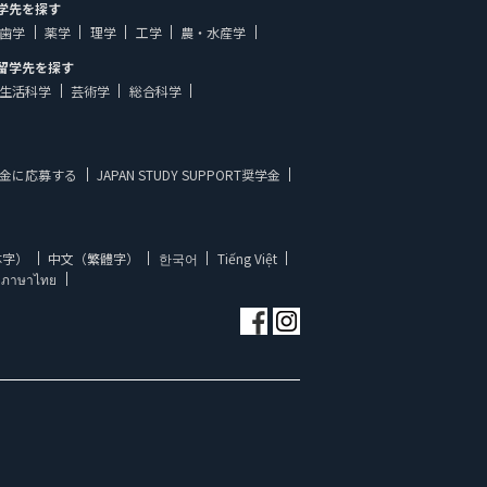
学先を探す
歯学
薬学
理学
工学
農・水産学
留学先を探す
生活科学
芸術学
総合科学
金に応募する
JAPAN STUDY SUPPORT奨学金
体字）
中文（繁體字）
한국어
Tiếng Việt
ภาษาไทย