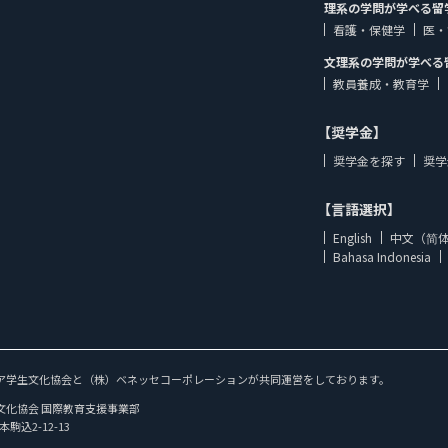
理系の学問が学べる留
看護・保健学
医・
文理系の学問が学べる
教員養成・教育学
【奨学金】
奨学金を探す
奨学
【言語選択】
English
中文（简
Bahasa Indonesia
ア学生文化協会と（株）ベネッセコーポレーションが共同運営をしております。
文化協会 国際教育支援事業部
本駒込2-12-13