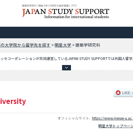
建築学研究科 | 明星大学(大学院)の留学情報 | JPSS
都の大学院から留学先を探す
>
明星大学
>
建築学研究科
コーポレーションが共同運営しているJAPAN STUDY SUPPORTでは外国人留
ており、理工学研究科や人文学研究科や情報学研究科や経済学研究科や教育学研究科
内、アクセスなど外国人留学生に必要な情報を掲載しているので是非ご利用ください
iversity
オフィシャルサイト:
https://www.meisei-u.ac.
明星大学トップペー