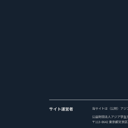
サイト運営者
当サイトは（公財）アジ
公益財団法人アジア学生
〒113-8642 東京都文京区