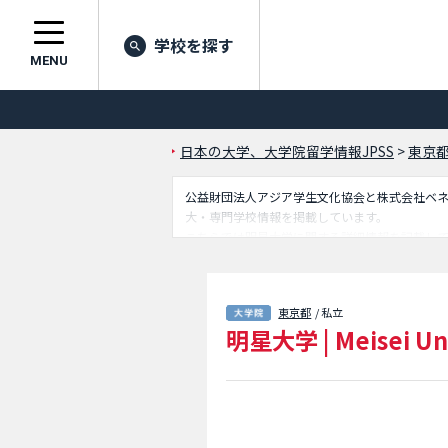
学校を探す
MENU
日本の大学、大学院留学情報JPSS
>
東京
公益財団法人アジア学生文化協会と株式会社ベネッセ
大・専門学校情報を掲載しています。
こちらでは明星大学に関する詳細情報を記載し
や、募集定員や合格者数など入試情報、施設案
東京都
/ 私立
明星大学
|
Meisei Un