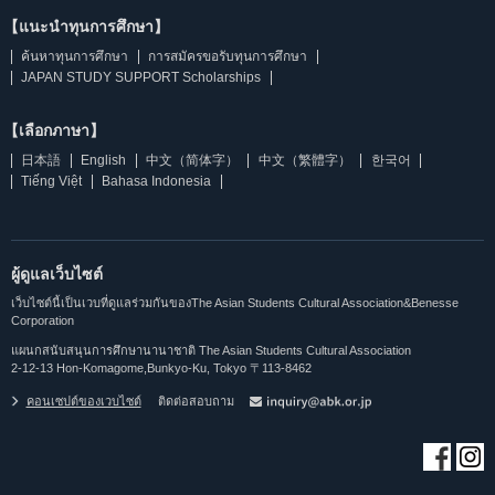
【แนะนำทุนการศึกษา】
ค้นหาทุนการศึกษา
การสมัครขอรับทุนการศึกษา
JAPAN STUDY SUPPORT Scholarships
【เลือกภาษา】
日本語
English
中文（简体字）
中文（繁體字）
한국어
Tiếng Việt
Bahasa Indonesia
ผู้ดูแลเว็บไซต์
เว็บไซต์นี้เป็นเวบที่ดูแลร่วมกันของThe Asian Students Cultural Association&Benesse
Corporation
แผนกสนับสนุนการศึกษานานาชาติ The Asian Students Cultural Association
2-12-13 Hon-Komagome,Bunkyo-Ku, Tokyo 〒113-8462
คอนเซปต์ของเวบไซต์
ติดต่อสอบถาม