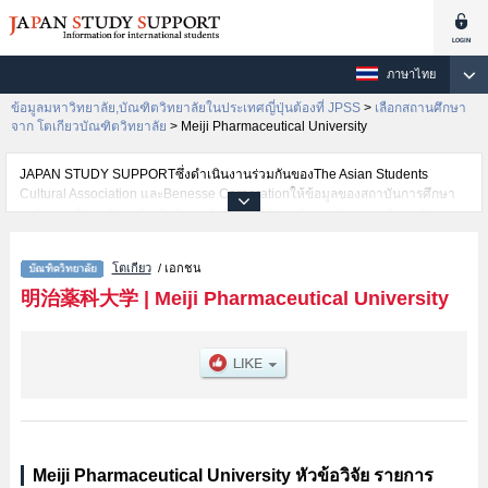
ภาษาไทย
ข้อมูลมหาวิทยาลัย,บัณฑิตวิทยาลัยในประเทศญี่ปุ่นต้องที่ JPSS
>
เลือกสถานศึกษา
จาก โตเกียวบัณฑิตวิทยาลัย
>
Meiji Pharmaceutical University
JAPAN STUDY SUPPORTซึ่งดำเนินงานร่วมกันของThe Asian Students
Cultural Association และBenesse Corporationให้ข้อมูลของสถาบันการศึกษา
ระดับมหาวิทยาลัย・บัณฑิตวิทยาลัย・วิทยาลัยระดับอนุปริญญา・วิทยาลัย
อาชีวศึกษากว่า1,300 แห่งที่กำลังเปิดรับสมัครนักศึกษาต่างชาติอยู่ ที่นี่จะให้
ข้อมูลรายละเอียดเกี่ยวกับMeiji Pharmaceutical University,ข้อมูลจำเป็นสำหรับ
โตเกียว
/ เอกชน
นักศึกษาต่างชาติเช่น เป็นต้น,ข้อมูลของแต่ละสาขาวิจัย,ข้อมูลการสอบคัดเลือก
เข้าศึกษาเช่นจำนวนคนที่รับสมัครหรือจำนวนคนที่ผ่านการสอบคัดเลือก
明治薬科大学
|
Meiji Pharmaceutical University
เป็นต้น,แนะนำสถานที่,การเดินทางเป็นต้นไว้ด้วยดังนั้นขอเชิญใช้บริการค้นหา
ข้อมูลตามอัธยาศัย
Meiji Pharmaceutical University หัวข้อวิจัย รายการ