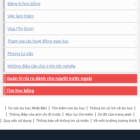
Đăng kí học bổng
Việc làm thêm
Visa (Thị thực)
Tham gia các hoạt động giao lưu
Phòng tư vấn
Những điều cần chú ý khi tốt nghiệp
Quản lý rủi ro dành cho người nước ngoài
Tìm học bổng
Tin tức du học Nhật Bản
Tìm kiếm nơi du học
Thông tin có ích về du học
Thông điệp của anh chị đi trước
Mục lục tìm kiếm
Sơ đồ của trang web
Quy ước sử dụng
Thông báo về thông tin cá nhân
Về môi trường tương thích