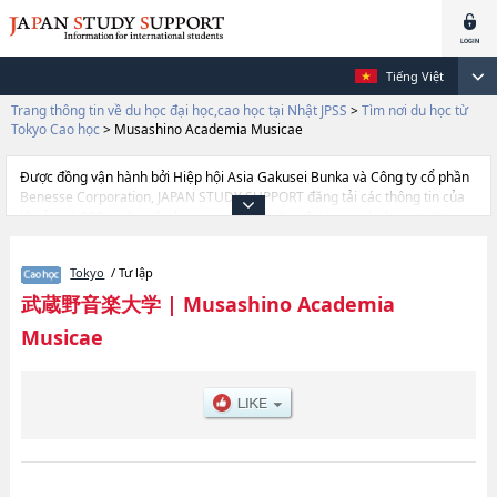
Tiếng Việt
Trang thông tin về du học đại học,cao học tại Nhật JPSS
>
Tìm nơi du học từ
Tokyo Cao học
>
Musashino Academia Musicae
Được đồng vận hành bởi Hiệp hội Asia Gakusei Bunka và Công ty cổ phần
Benesse Corporation, JAPAN STUDY SUPPORT đăng tải các thông tin của
khoảng 1.300 trường đại học, cao học, trường đại học ngắn hạn, trường
chuyên môn đang tiếp nhận du học sinh.
Tại đây có đăng các thông tin chi tiết về Musashino Academia Musicae, và
Tokyo
/ Tư lập
thông tin cần thiết dành cho du học sinh, như là về các Music, thông tin về
từng khoa nghiên cứu, thông tin liên quan đến thi tuyển như số lượng
武蔵野音楽大学
|
Musashino Academia
tuyển sinh, số lượng trúng tuyển, cở sở trang thiết bị, hướng dẫn địa điểm
Musicae
v.v...