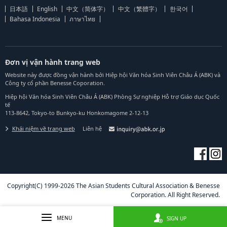
日本語
English
中文（简体字）
中文（繁體字）
한국어
Bahasa Indonesia
ภาษาไทย
Đơn vị vận hành trang web
Website này được đồng vận hành bởi Hiệp hội Văn hóa Sinh Viên Châu Á (ABK) và
Công ty cổ phần Benesse Coporation.
Hiệp hội Văn hóa Sinh Viên Châu Á (ABK) Phòng Sự nghiệp Hỗ trợ Giáo dục Quốc
tế
113-8642, Tokyo-to Bunkyo-ku Honkomagome 2-12-13
Khái niệm về trang web
Liên hệ
Copyright(C) 1999-2026 The Asian Students Cultural Association & Benesse
Corporation. All Right Reserved.
MENU
SIGN UP