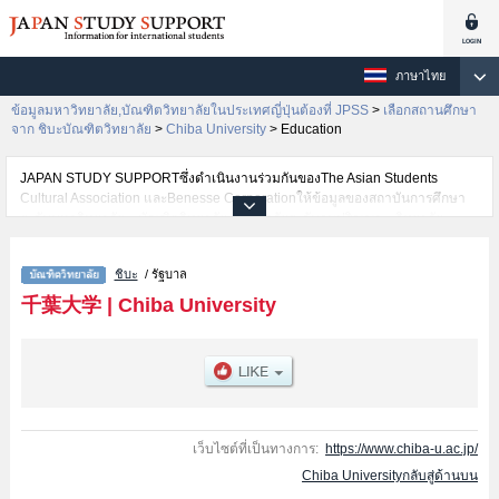
ภาษาไทย
ข้อมูลมหาวิทยาลัย,บัณฑิตวิทยาลัยในประเทศญี่ปุ่นต้องที่ JPSS
>
เลือกสถานศึกษา
จาก ชิบะบัณฑิตวิทยาลัย
>
Chiba University
>
Education
JAPAN STUDY SUPPORTซึ่งดำเนินงานร่วมกันของThe Asian Students
Cultural Association และBenesse Corporationให้ข้อมูลของสถาบันการศึกษา
ระดับมหาวิทยาลัย・บัณฑิตวิทยาลัย・วิทยาลัยระดับอนุปริญญา・วิทยาลัย
อาชีวศึกษากว่า1,300 แห่งที่กำลังเปิดรับสมัครนักศึกษาต่างชาติอยู่ ที่นี่จะให้
ข้อมูลรายละเอียดเกี่ยวกับChiba University,ข้อมูลจำเป็นสำหรับนักศึกษาต่างชาติ
ชิบะ
/ รัฐบาล
เช่นEducationหรือGraduate School of NursingหรือLaw SchoolหรือGraduate
School of Humanities and Studies on Public AffairsหรือGraduate School of
千葉大学
|
Chiba University
Medical and Pharmaceutical SciencesหรือGraduate school of Science and
Engineering, Chiba University (Science Field)หรือGraduate School of
HorticultureหรือGraduate Degree Program of Global and Transdisciplinary
StudiesหรือInformatics เป็นต้น,ข้อมูลของแต่ละสาขาวิจัย,ข้อมูลการสอบคัดเลือก
เข้าศึกษาเช่นจำนวนคนที่รับสมัครหรือจำนวนคนที่ผ่านการสอบคัดเลือก
เป็นต้น,แนะนำสถานที่,การเดินทางเป็นต้นไว้ด้วยดังนั้นขอเชิญใช้บริการค้นหา
ข้อมูลตามอัธยาศัย
เว็บไซต์ที่เป็นทางการ:
https://www.chiba-u.ac.jp/
Chiba Universityกลับสู่ด้านบน