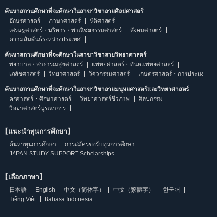
ค้นหาสถานศึกษาที่จะศึกษาในสาขาวิชาสายศิลปศาสตร์
อักษรศาสตร์
ภาษาศาสตร์
นิติศาสตร์
เศรษฐศาสตร์・บริหาร・พาณิชยกรรมศาสตร์
สังคมศาสตร์
ความสัมพันธ์ระหว่างประเทศ
ค้นหาสถานศึกษาที่จะศึกษาในสาขาวิชาสายวิทยาศาสตร์
พยาบาล・สาธารณสุขศาสตร์
แพทยศาสตร์・ทันตแพทยศาสตร์
เภสัชศาสตร์
วิทยาศาสตร์
วิศวกรรมศาสตร์
เกษตรศาสตร์・การประมง
ค้นหาสถานศึกษาที่จะศึกษาในสาขาวิชาสายมนุษยศาสตร์และวิทยาศาสตร์
ครุศาสตร์・ศึกษาศาสตร์
วิทยาศาสตร์ชีวภาพ
ศิลปกรรม
วิทยาศาสตร์บูรณาการ
【แนะนำทุนการศึกษา】
ค้นหาทุนการศึกษา
การสมัครขอรับทุนการศึกษา
JAPAN STUDY SUPPORT Scholarships
【เลือกภาษา】
日本語
English
中文（简体字）
中文（繁體字）
한국어
Tiếng Việt
Bahasa Indonesia