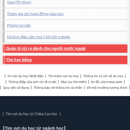
Visa (Thị thực)
Tham gia các hoạt động giao lưu
Phòng tư vấn
Những điều cần chú ý khi tốt nghiệp
Quản lý rủi ro dành cho người nước ngoài
Tìm học bổng
Tin tức du học Nhật Bản
Tìm kiếm nơi du học
Thông tin có ích về du học
Thông điệp của anh chị đi trước
Mục lục tìm kiếm
Sơ đồ của trang web
Quy ước sử dụng
Thông báo về thông tin cá nhân
Về môi trường tương thích
Tìm nơi du học từ Chiba Cao học
【Tìm nơi du học từ ngành học】