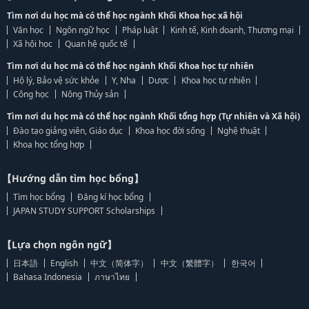
Tìm nơi du học mà có thể học ngành Khối Khoa học xã hội
Văn học
Ngôn ngữ học
Pháp luật
Kinh tế, Kinh doanh, Thương mại
Xã hội học
Quan hệ quốc tế
Tìm nơi du học mà có thể học ngành Khối Khoa học tự nhiên
Hộ lý, Bảo vệ sức khỏe
Y, Nha
Dược
Khoa học tự nhiên
Công học
Nông Thủy sản
Tìm nơi du học mà có thể học ngành Khối tổng hợp (Tự nhiên và Xã hội)
Đào tạo giảng viên, Giáo dục
Khoa học đời sống
Nghệ thuật
Khoa học tổng hợp
【Hướng dẫn tìm học bổng】
Tìm học bổng
Đăng kí học bổng
JAPAN STUDY SUPPORT Scholarships
【Lựa chọn ngôn ngữ】
日本語
English
中文（简体字）
中文（繁體字）
한국어
Bahasa Indonesia
ภาษาไทย