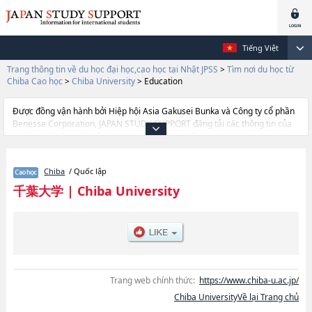
Tiếng Việt
Trang thông tin về du học đại học,cao học tại Nhật JPSS
>
Tìm nơi du học từ
Chiba Cao học
>
Chiba University
>
Education
Được đồng vận hành bởi Hiệp hội Asia Gakusei Bunka và Công ty cổ phần
Benesse Corporation, JAPAN STUDY SUPPORT đăng tải các thông tin của
khoảng 1.300 trường đại học, cao học, trường đại học ngắn hạn, trường
chuyên môn đang tiếp nhận du học sinh.
Tại đây có đăng các thông tin chi tiết về Chiba University, và thông tin cần
Chiba
/ Quốc lập
thiết dành cho du học sinh, như là về các EducationhoặcGraduate School
of NursinghoặcLaw SchoolhoặcGraduate School of Humanities and
千葉大学
|
Chiba University
Studies on Public AffairshoặcGraduate School of Medical and
Pharmaceutical ScienceshoặcGraduate school of Science and
Engineering, Chiba University (Science Field)hoặcGraduate School of
HorticulturehoặcGraduate Degree Program of Global and
Transdisciplinary StudieshoặcInformatics, thông tin về từng khoa nghiên
cứu, thông tin liên quan đến thi tuyển như số lượng tuyển sinh, số lượng
trúng tuyển, cở sở trang thiết bị, hướng dẫn địa điểm v.v...
Trang web chính thức:
https://www.chiba-u.ac.jp/
Chiba UniversityVề lại Trang chủ