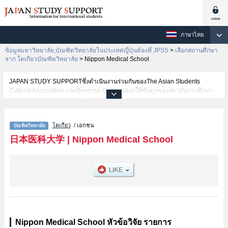
ภาษาไทย
ข้อมูลมหาวิทยาลัย,บัณฑิตวิทยาลัยในประเทศญี่ปุ่นต้องที่ JPSS
>
เลือกสถานศึกษา
จาก โตเกียวบัณฑิตวิทยาลัย
>
Nippon Medical School
JAPAN STUDY SUPPORTซึ่งดำเนินงานร่วมกันของThe Asian Students
Cultural Association และBenesse Corporationให้ข้อมูลของสถาบันการศึกษา
ระดับมหาวิทยาลัย・บัณฑิตวิทยาลัย・วิทยาลัยระดับอนุปริญญา・วิทยาลัย
อาชีวศึกษากว่า1,300 แห่งที่กำลังเปิดรับสมัครนักศึกษาต่างชาติอยู่ ที่นี่จะให้
ข้อมูลรายละเอียดเกี่ยวกับNippon Medical School,ข้อมูลจำเป็นสำหรับนักศึกษา
โตเกียว
/ เอกชน
ต่างชาติเช่น เป็นต้น,ข้อมูลของแต่ละสาขาวิจัย,ข้อมูลการสอบคัดเลือกเข้าศึกษา
เช่นจำนวนคนที่รับสมัครหรือจำนวนคนที่ผ่านการสอบคัดเลือกเป็นต้น,แนะนำ
日本医科大学
|
Nippon Medical School
สถานที่,การเดินทางเป็นต้นไว้ด้วยดังนั้นขอเชิญใช้บริการค้นหาข้อมูลตาม
อัธยาศัย
Nippon Medical School หัวข้อวิจัย รายการ