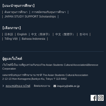
【แนะนำทุนการศึกษา】
ค้นหาทุนการศึกษา
การสมัครขอรับทุนการศึกษา
JAPAN STUDY SUPPORT Scholarships
【เลือกภาษา】
日本語
English
中文（简体字）
中文（繁體字）
한국어
Tiếng Việt
Bahasa Indonesia
ผู้ดูแลเว็บไซต์
เว็บไซต์นี้เป็นเวบที่ดูแลร่วมกันของThe Asian Students Cultural Association&Benesse
Corporation
แผนกสนับสนุนการศึกษานานาชาติ The Asian Students Cultural Association
2-12-13 Hon-Komagome,Bunkyo-Ku, Tokyo 〒113-8462
คอนเซปต์ของเวบไซต์
ติดต่อสอบถาม