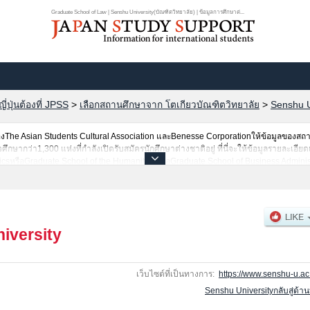
Graduate School of Law | Senshu University(บัณฑิตวิทยาลัย) | ข้อมูลการศึกษาต่...
ปุ่นต้องที่ JPSS
>
เลือกสถานศึกษาจาก โตเกียวบัณฑิตวิทยาลัย
>
Senshu U
he Asian Students Cultural Association และBenesse Corporationให้ข้อมูลของสถ
ากว่า1,300 แห่งที่กำลังเปิดรับสมัครนักศึกษาต่างชาติอยู่ ที่นี่จะให้ข้อมูลรายละเอียด
csหรือGraduate School of the HumanitiesหรือGraduate School of Business Adminis
ool เป็นต้น,ข้อมูลของแต่ละสาขาวิจัย,ข้อมูลการสอบคัดเลือกเข้าศึกษาเช่นจำนวนคนที
งนั้นขอเชิญใช้บริการค้นหาข้อมูลตามอัธยาศัย
iversity
เว็บไซต์ที่เป็นทางการ:
https://www.senshu-u.ac.
Senshu Universityกลับสู่ด้า