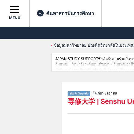
ค้นหาสถาบันการศึกษา
MENU
ข้อมูลมหาวิทยาลัย,บัณฑิตวิทยาลัยในประเทศญี่
JAPAN STUDY SUPPORTซึ่งดำเนินงานร่วมกันของT
วิทยาลัย・วิทยาลัยระดับอนุปริญญา・วิทยาลัยอาชีวศึกษ
นักศึกษาต่างชาติเช่นGraduate School of Economi
CommerceหรือGraduate School of LawหรือLaw Sch
เป็นต้น,แนะนำสถานที่,การเดินทางเป็นต้นไว้ด้วยดั
โตเกียว
/ เอกชน
専修大学
|
Senshu Un