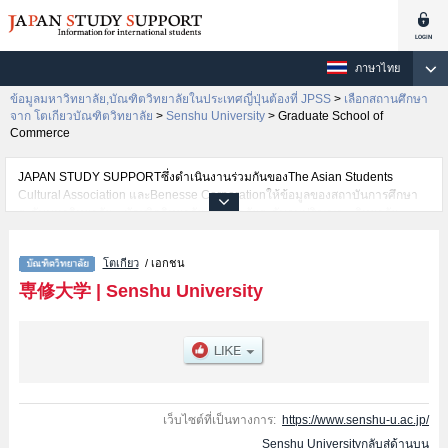
ภาษาไทย
ข้อมูลมหาวิทยาลัย,บัณฑิตวิทยาลัยในประเทศญี่ปุ่นต้องที่ JPSS
>
เลือกสถานศึกษา
จาก โตเกียวบัณฑิตวิทยาลัย
>
Senshu University
>
Graduate School of
Commerce
JAPAN STUDY SUPPORTซึ่งดำเนินงานร่วมกันของThe Asian Students
Cultural Association และBenesse Corporationให้ข้อมูลของสถาบันการศึกษา
ระดับมหาวิทยาลัย・บัณฑิตวิทยาลัย・วิทยาลัยระดับอนุปริญญา・วิทยาลัย
อาชีวศึกษากว่า1,300 แห่งที่กำลังเปิดรับสมัครนักศึกษาต่างชาติอยู่ ที่นี่จะให้
ข้อมูลรายละเอียดเกี่ยวกับSenshu University,ข้อมูลจำเป็นสำหรับนักศึกษาต่าง
โตเกียว
/ เอกชน
ชาติเช่นGraduate School of EconomicsหรือGraduate School of the
HumanitiesหรือGraduate School of Business AdministrationหรือGraduate
専修大学
|
Senshu University
School of CommerceหรือGraduate School of LawหรือLaw School
เป็นต้น,ข้อมูลของแต่ละสาขาวิจัย,ข้อมูลการสอบคัดเลือกเข้าศึกษาเช่นจำนวนคน
ที่รับสมัครหรือจำนวนคนที่ผ่านการสอบคัดเลือกเป็นต้น,แนะนำสถานที่,การเดิน
ทางเป็นต้นไว้ด้วยดังนั้นขอเชิญใช้บริการค้นหาข้อมูลตามอัธยาศัย
เว็บไซต์ที่เป็นทางการ:
https://www.senshu-u.ac.jp/
Senshu Universityกลับสู่ด้านบน