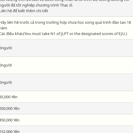
người đã tốt nghiệp chương trình Thạc sĩ.
Liên hệ để biết thêm chi tiết
Hãy liên hệ trước cả trong trường hợp chưa học xong quá trình đào tạo 18
năm
Các điều khác(You must take N1 of JLPT or the designated scores of EJU.)
0người
0người
0người
35,000 Yên
200,000 Yên
450,000 Yên
152,000 Yên