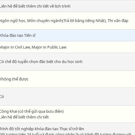
Liên hệ để biết thêm chi tiết về lịch trình
Ngôn ngữ học, Môn chuyên ngành(Trả lời bằng tiếng Nhật), Thi vấn đáp
Khóa đào tạo Tiến sĩ
Major in Civil Law, Major in Public Law
Có chế độ tuyển chọn đăc biệt cho du học sinh
Không thể được
Có
Công khai (có thể gửi qua bưu điện)
Liên hệ để biết thêm chi tiết
Trình độ tốt nghiệp khóa đào tạo Thạc sĩ trở lên
Đối tượng trên 24 tuổi và được công nhận là có trình độ tương đương với