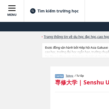
Tìm kiếm trường học
MENU
Trang thông tin về du học đại học,cao học
Được đồng vận hành bởi Hiệp hội Asia Gakusei
cao học, trường đại học ngắn hạn, trường chuy
Tại đây có đăng các thông tin chi tiết về Sensh
HumanitieshoặcGraduate School of Business A
cứu, thông tin liên quan đến thi tuyển như số lư
Tokyo
/ Tư lập
専修大学
|
Senshu U