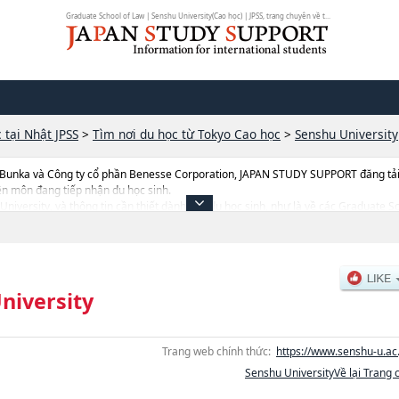
Graduate School of Law | Senshu University(Cao học) | JPSS, trang chuyên về t...
 tại Nhật JPSS
>
Tìm nơi du học từ Tokyo Cao học
>
Senshu University
 Bunka và Công ty cổ phần Benesse Corporation, JAPAN STUDY SUPPORT đăng tải c
ên môn đang tiếp nhận du học sinh.
u University, và thông tin cần thiết dành cho du học sinh, như là về các Graduat
dministrationhoặcGraduate School of CommercehoặcGraduate School of Lawhoặc
ợng tuyển sinh, số lượng trúng tuyển, cở sở trang thiết bị, hướng dẫn địa điểm v.v..
niversity
Trang web chính thức:
https://www.senshu-u.ac.
Senshu UniversityVề lại Trang 