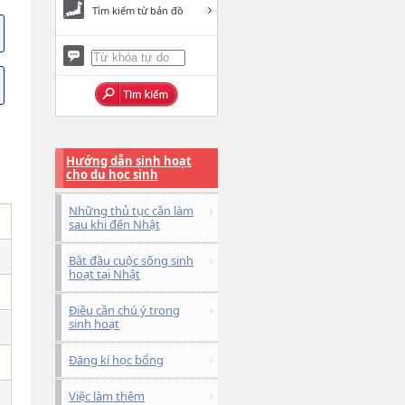
Tìm kiếm từ bản đồ
Hướng dẫn sinh hoạt
cho du học sinh
Những thủ tục cần làm
sau khi đến Nhật
Bắt đầu cuộc sống sinh
hoạt tại Nhật
Điều cần chú ý trong
sinh hoạt
Đăng kí học bổng
Việc làm thêm