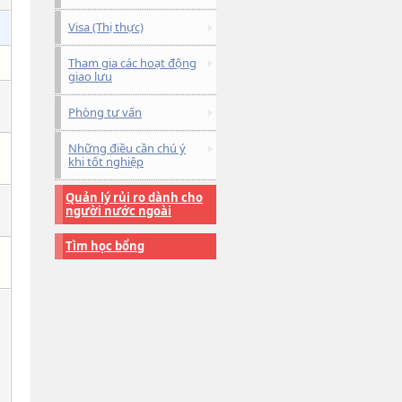
Visa (Thị thực)
Tham gia các hoạt động
giao lưu
Phòng tư vấn
Những điều cần chú ý
khi tốt nghiệp
Quản lý rủi ro dành cho
người nước ngoài
Tìm học bổng