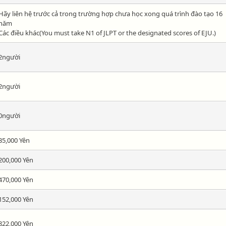
Hãy liên hệ trước cả trong trường hợp chưa học xong quá trình đào tạo 16
năm
Các điều khác(You must take N1 of JLPT or the designated scores of EJU.)
2người
2người
0người
35,000 Yên
200,000 Yên
470,000 Yên
152,000 Yên
822,000 Yên