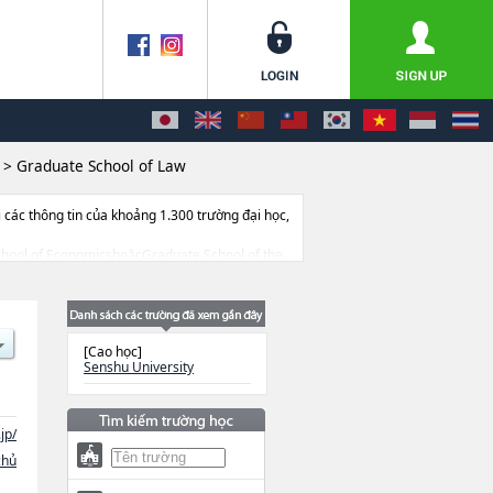
>
Graduate School of Law
ác thông tin của khoảng 1.300 trường đại học,
e School of EconomicshoặcGraduate School of the
Law School, thông tin về từng khoa nghiên
.
[Cao học]
Senshu University
jp/
chủ