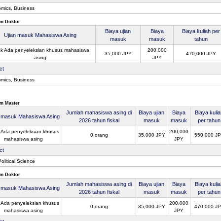
mics, Business
m Doktor
Biaya ujian
Biaya
Biaya kuliah per
Ujian masuk Mahasiswa Asing
masuk
masuk
tahun
ak Ada penyeleksian khusus mahasiswa
200,000
35,000 JPY
470,000 JPY
asing
JPY
ct
mics, Business
m Master
Jumlah mahasiswa asing di
Biaya ujian
Biaya
Biaya kuli
n masuk Mahasiswa Asing
2026 tahun fiskal
masuk
masuk
per tahun
 Ada penyeleksian khusus
200,000
0 orang
35,000 JPY
550,000 J
mahasiswa asing
JPY
ct
olitical Science
m Doktor
Jumlah mahasiswa asing di
Biaya ujian
Biaya
Biaya kuli
n masuk Mahasiswa Asing
2026 tahun fiskal
masuk
masuk
per tahun
 Ada penyeleksian khusus
200,000
0 orang
35,000 JPY
470,000 J
mahasiswa asing
JPY