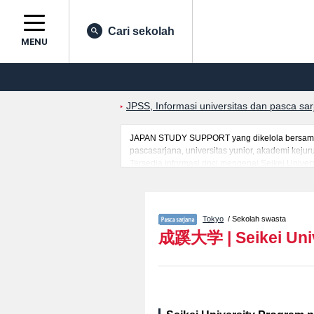
Cari sekolah
MENU
JPSS, Informasi universitas dan pasca sa
JAPAN STUDY SUPPORT yang dikelola bersama ol
pascasarjana, universitas yunior, akademi kej
Tersedia informasi rinci mengenai Seikei Univer
mancanegara seperti kuota untuk jumlah pendaf
jalan, dan lainnya. Silakan memanfaatkannya.
Tokyo
/ Sekolah swasta
成蹊大学
|
Seikei Uni