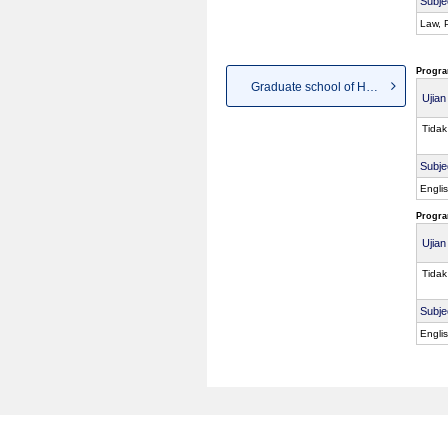
Subje
Law, P
Progra
Graduate school of Humanities
Ujia
Tidak
Subje
Engli
Progra
Ujia
Tidak
Subje
Engli