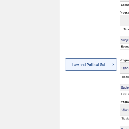
Econo
Progra
Tid
Subje
Econo
Progra
Law and Political Science
Ujia
Tidak
Subje
Law, P
Progra
Ujia
Tidak