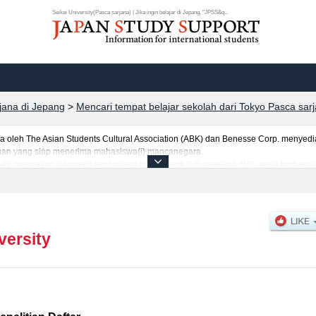
Seikei University(Pasca sarjana) | Jika ingin belajar di Jepang, "JPSS&q...
rjana di Jepang
>
Mencari tempat belajar sekolah dari Tokyo Pasca sar
eh The Asian Students Cultural Association (ABK) dan Benesse Corp. menyediaka
uruan yang siap menerima mahasiswa(i) mancanegara.
sity, mencakup informasi per jurusan riset seperti %% research %%, serta berbaga
tar dan jumlah kelulusan ujian masuk mahasiswa(i) mancanegara, informasi men
versity