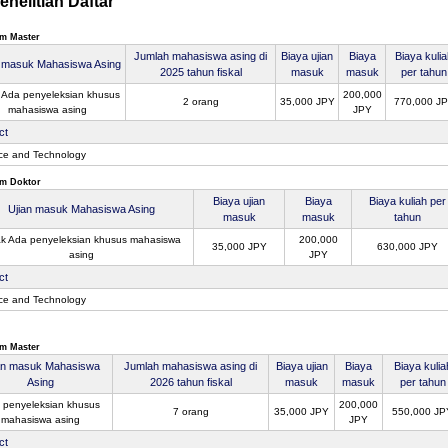
enelitian Daftar
m Master
Jumlah mahasiswa asing di
Biaya ujian
Biaya
Biaya kuli
n masuk Mahasiswa Asing
2025 tahun fiskal
masuk
masuk
per tahun
 Ada penyeleksian khusus
200,000
2 orang
35,000 JPY
770,000 J
mahasiswa asing
JPY
ct
ce and Technology
m Doktor
Biaya ujian
Biaya
Biaya kuliah per
Ujian masuk Mahasiswa Asing
masuk
masuk
tahun
ak Ada penyeleksian khusus mahasiswa
200,000
35,000 JPY
630,000 JPY
asing
JPY
ct
ce and Technology
m Master
an masuk Mahasiswa
Jumlah mahasiswa asing di
Biaya ujian
Biaya
Biaya kulia
Asing
2026 tahun fiskal
masuk
masuk
per tahun
 penyeleksian khusus
200,000
7 orang
35,000 JPY
550,000 JP
mahasiswa asing
JPY
ct