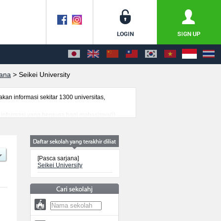
jana
>
Seikei University
n informasi sekitar 1300 universitas,
i informasi yang berguna bagi mahasiswa(i)
genai ujian masuk, prasarana kampus, akses
[Pasca sarjana]
Seikei University