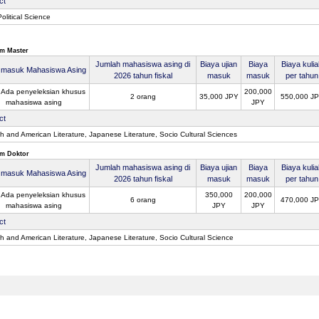
ct
olitical Science
m Master
Jumlah mahasiswa asing di
Biaya ujian
Biaya
Biaya kuli
n masuk Mahasiswa Asing
2026 tahun fiskal
masuk
masuk
per tahun
 Ada penyeleksian khusus
200,000
2 orang
35,000 JPY
550,000 J
mahasiswa asing
JPY
ct
sh and American Literature, Japanese Literature, Socio Cultural Sciences
m Doktor
Jumlah mahasiswa asing di
Biaya ujian
Biaya
Biaya kuli
n masuk Mahasiswa Asing
2026 tahun fiskal
masuk
masuk
per tahun
 Ada penyeleksian khusus
350,000
200,000
6 orang
470,000 J
mahasiswa asing
JPY
JPY
ct
sh and American Literature, Japanese Literature, Socio Cultural Science