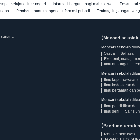
empat belajar di luar negeri
Informasi berguna bagi mahasiswa
Pesan dari 
unaan
Pemberitahuan mengenai informasi pribadi
Tentang lingkungan yan
 sarjana
【Mencari sekolah 
Mencari sekolah diluar
Sastra
Bahasa
Ekonomi, manajeme
Ilmu hubungan intern
Mencari sekolah dilua
Ilmu keperaawatan 
Ilmu kedokteran dan 
Ilmu pertanian dan p
Mencari sekolah diluar
Ilmu pendidikan dan 
Ilmu seni
Sains u
【Panduan untuk 
Mencari beasiswa
JAPAN STUDY SUPP