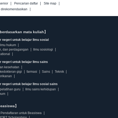
senior
Pencarian daftar
Site map
g direkomendasikan
berdasarkan mata kuliah】
 negeri untuk belajar Ilmu sosial
Ilmu hukum
n, dan perdagangan
Ilmu sosiologi
ational
r negeri untuk belajar Ilmu sains
dan kesehatan
kedokteran gigi
farmasi
Sains
Teknik
erikanan
 negeri untuk belajar Ilmu sosial sains
pelatihan guru
Ilmu sains kehidupan
mum
beasiswa】
Pendaftaran untuk Beasiswa
ORT Scholarships