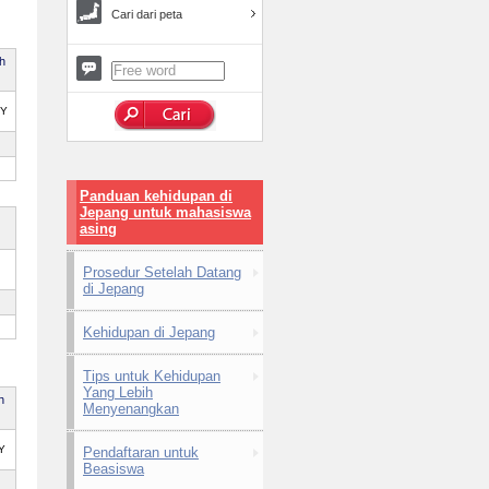
Cari dari peta
ah
PY
Panduan kehidupan di
Jepang untuk mahasiswa
asing
Prosedur Setelah Datang
di Jepang
Kehidupan di Jepang
Tips untuk Kehidupan
Yang Lebih
h
Menyenangkan
Y
Pendaftaran untuk
Beasiswa