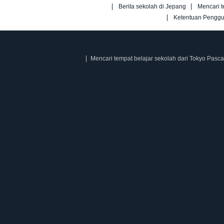
Berita sekolah di Jepang
Mencari t
Ketentuan Pengg
Mencari tempat belajar sekolah dari Tokyo Pasca