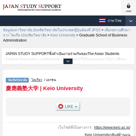
ภาษาไทย
ข้อมูลมหาวิทยาลัย,บัณฑิตวิทยาลัยในประเทศญี่ปุ่นต้องที่ JPSS
>
เลือกสถานศึกษา
จาก โตเกียวบัณฑิตวิทยาลัย
>
Keio University
>
Graduate School of Business
Administration
JAPAN STUDY SUPPORTซึ่งดำเนินงานร่วมกันของThe Asian Students
Cultural Association และBenesse Corporationให้ข้อมูลของสถาบันการศึกษา
ระดับมหาวิทยาลัย・บัณฑิตวิทยาลัย・วิทยาลัยระดับอนุปริญญา・วิทยาลัย
อาชีวศึกษากว่า1,300 แห่งที่กำลังเปิดรับสมัครนักศึกษาต่างชาติอยู่ ที่นี่จะให้
ข้อมูลรายละเอียดเกี่ยวกับKeio University,ข้อมูลจำเป็นสำหรับนักศึกษาต่างชาติ
โตเกียว
/ เอกชน
เช่นGraduate School of LettersหรือGraduate School of
EconomicsหรือGraduate School of LawหรือGraduate School of Human
慶應義塾大学
|
Keio University
RelationsหรือGraduate school of Business and CommerceหรือGraduate
School of MedicineหรือScience and TechnologyหรือGraduate School of
Business AdministrationหรือGraduate school of Media and
GovernanceหรือLaw SchoolหรือPharmaceutical SciencesหรือSystem
Design and ManagementหรือGraduate School of Media Design
เป็นต้น,ข้อมูลของแต่ละสาขาวิจัย,ข้อมูลการสอบคัดเลือกเข้าศึกษาเช่นจำนวนคน
ที่รับสมัครหรือจำนวนคนที่ผ่านการสอบคัดเลือกเป็นต้น,แนะนำสถานที่,การเดิน
เว็บไซต์ที่เป็นทางการ:
https://www.keio.ac.jp/
ทางเป็นต้นไว้ด้วยดังนั้นขอเชิญใช้บริการค้นหาข้อมูลตามอัธยาศัย
Keio Universityกลับสู่ด้านบน