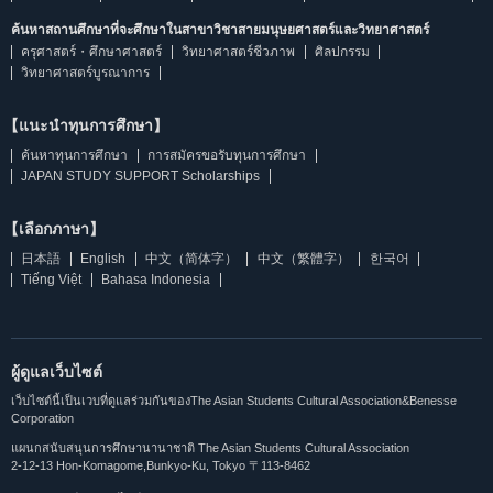
ค้นหาสถานศึกษาที่จะศึกษาในสาขาวิชาสายมนุษยศาสตร์และวิทยาศาสตร์
ครุศาสตร์・ศึกษาศาสตร์
วิทยาศาสตร์ชีวภาพ
ศิลปกรรม
วิทยาศาสตร์บูรณาการ
【แนะนำทุนการศึกษา】
ค้นหาทุนการศึกษา
การสมัครขอรับทุนการศึกษา
JAPAN STUDY SUPPORT Scholarships
【เลือกภาษา】
日本語
English
中文（简体字）
中文（繁體字）
한국어
Tiếng Việt
Bahasa Indonesia
ผู้ดูแลเว็บไซต์
เว็บไซต์นี้เป็นเวบที่ดูแลร่วมกันของThe Asian Students Cultural Association&Benesse
Corporation
แผนกสนับสนุนการศึกษานานาชาติ The Asian Students Cultural Association
2-12-13 Hon-Komagome,Bunkyo-Ku, Tokyo 〒113-8462