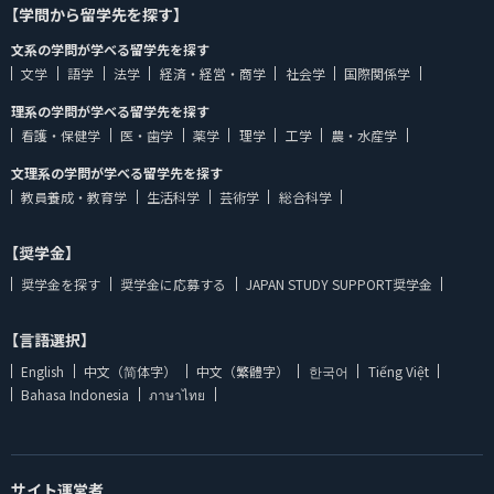
【学問から留学先を探す】
文系の学問が学べる留学先を探す
文学
語学
法学
経済・経営・商学
社会学
国際関係学
理系の学問が学べる留学先を探す
看護・保健学
医・歯学
薬学
理学
工学
農・水産学
文理系の学問が学べる留学先を探す
教員養成・教育学
生活科学
芸術学
総合科学
【奨学金】
奨学金を探す
奨学金に応募する
JAPAN STUDY SUPPORT奨学金
【言語選択】
English
中文（简体字）
中文（繁體字）
한국어
Tiếng Việt
Bahasa Indonesia
ภาษาไทย
サイト運営者