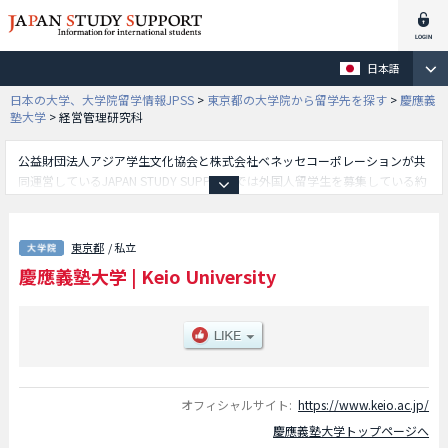
日本語
日本の大学、大学院留学情報JPSS
>
東京都の大学院から留学先を探す
>
慶應義
塾大学
>
経営管理研究科
公益財団法人アジア学生文化協会と株式会社ベネッセコーポレーションが共
同運営しているJAPAN STUDY SUPPORTでは外国人留学生を募集している約
1,300校の大学・大学院・短大・専門学校情報を掲載しています。
こちらでは慶應義塾大学に関する詳細情報を記載しており、文学研究科や経
済学研究科や法学研究科や社会学研究科や商学研究科や医学研究科や理工学
東京都
/ 私立
研究科や経営管理研究科や政策 ・メディア研究科や法務研究科や薬学研究科
慶應義塾大学
|
Keio University
やシステムデザイン・マネジメント研究科やメディアデザイン研究科等、研
究科別情報や、募集定員や合格者数など入試情報、施設案内、アクセスなど
外国人留学生に必要な情報を掲載しているので是非ご利用ください。
オフィシャルサイト:
https://www.keio.ac.jp/
慶應義塾大学トップページへ