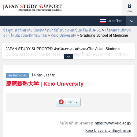
ภาษาไทย
ข้อมูลมหาวิทยาลัย,บัณฑิตวิทยาลัยในประเทศญี่ปุ่นต้องที่ JPSS
>
เลือกสถานศึกษา
จาก โตเกียวบัณฑิตวิทยาลัย
>
Keio University
>
Graduate School of Medicine
JAPAN STUDY SUPPORTซึ่งดำเนินงานร่วมกันของThe Asian Students
Cultural Association และBenesse Corporationให้ข้อมูลของสถาบันการศึกษา
ระดับมหาวิทยาลัย・บัณฑิตวิทยาลัย・วิทยาลัยระดับอนุปริญญา・วิทยาลัย
อาชีวศึกษากว่า1,300 แห่งที่กำลังเปิดรับสมัครนักศึกษาต่างชาติอยู่ ที่นี่จะให้
ข้อมูลรายละเอียดเกี่ยวกับKeio University,ข้อมูลจำเป็นสำหรับนักศึกษาต่างชาติ
โตเกียว
/ เอกชน
เช่นGraduate School of LettersหรือGraduate School of
EconomicsหรือGraduate School of LawหรือGraduate School of Human
慶應義塾大学
|
Keio University
RelationsหรือGraduate school of Business and CommerceหรือGraduate
School of MedicineหรือScience and TechnologyหรือGraduate School of
Business AdministrationหรือGraduate school of Media and
GovernanceหรือLaw SchoolหรือPharmaceutical SciencesหรือSystem
Design and ManagementหรือGraduate School of Media Design
เป็นต้น,ข้อมูลของแต่ละสาขาวิจัย,ข้อมูลการสอบคัดเลือกเข้าศึกษาเช่นจำนวนคน
ที่รับสมัครหรือจำนวนคนที่ผ่านการสอบคัดเลือกเป็นต้น,แนะนำสถานที่,การเดิน
เว็บไซต์ที่เป็นทางการ:
https://www.keio.ac.jp/
ทางเป็นต้นไว้ด้วยดังนั้นขอเชิญใช้บริการค้นหาข้อมูลตามอัธยาศัย
Keio Universityกลับสู่ด้านบน