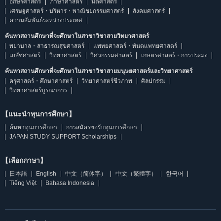
อักษรศาสตร์
ภาษาศาสตร์
นิติศาสตร์
เศรษฐศาสตร์・บริหาร・พาณิชยกรรมศาสตร์
สังคมศาสตร์
ความสัมพันธ์ระหว่างประเทศ
ค้นหาสถานศึกษาที่จะศึกษาในสาขาวิชาสายวิทยาศาสตร์
พยาบาล・สาธารณสุขศาสตร์
แพทยศาสตร์・ทันตแพทยศาสตร์
เภสัชศาสตร์
วิทยาศาสตร์
วิศวกรรมศาสตร์
เกษตรศาสตร์・การประมง
ค้นหาสถานศึกษาที่จะศึกษาในสาขาวิชาสายมนุษยศาสตร์และวิทยาศาสตร์
ครุศาสตร์・ศึกษาศาสตร์
วิทยาศาสตร์ชีวภาพ
ศิลปกรรม
วิทยาศาสตร์บูรณาการ
【แนะนำทุนการศึกษา】
ค้นหาทุนการศึกษา
การสมัครขอรับทุนการศึกษา
JAPAN STUDY SUPPORT Scholarships
【เลือกภาษา】
日本語
English
中文（简体字）
中文（繁體字）
한국어
Tiếng Việt
Bahasa Indonesia