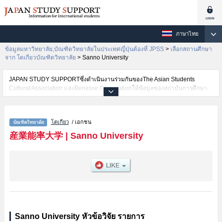
ภาษาไทย
ข้อมูลมหาวิทยาลัย,บัณฑิตวิทยาลัยในประเทศญี่ปุ่นต้องที่ JPSS
>
เลือกสถานศึกษา
จาก โตเกียวบัณฑิตวิทยาลัย
>
Sanno University
JAPAN STUDY SUPPORTซึ่งดำเนินงานร่วมกันของThe Asian Students
Cultural Association และBenesse Corporationให้ข้อมูลของสถาบันการศึกษา
ระดับมหาวิทยาลัย・บัณฑิตวิทยาลัย・วิทยาลัยระดับอนุปริญญา・วิทยาลัย
อาชีวศึกษากว่า1,300 แห่งที่กำลังเปิดรับสมัครนักศึกษาต่างชาติอยู่ ที่นี่จะให้
ข้อมูลรายละเอียดเกี่ยวกับSanno University,ข้อมูลจำเป็นสำหรับนักศึกษาต่าง
โตเกียว
/ เอกชน
ชาติเช่น เป็นต้น,ข้อมูลของแต่ละสาขาวิจัย,ข้อมูลการสอบคัดเลือกเข้าศึกษาเช่น
จำนวนคนที่รับสมัครหรือจำนวนคนที่ผ่านการสอบคัดเลือกเป็นต้น,แนะนำสถาน
産業能率大学
|
Sanno University
ที่,การเดินทางเป็นต้นไว้ด้วยดังนั้นขอเชิญใช้บริการค้นหาข้อมูลตามอัธยาศัย
Sanno University หัวข้อวิจัย รายการ