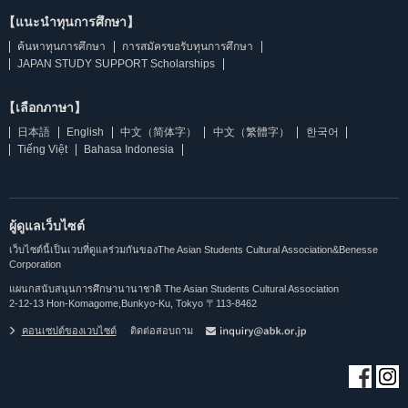
【แนะนำทุนการศึกษา】
ค้นหาทุนการศึกษา
การสมัครขอรับทุนการศึกษา
JAPAN STUDY SUPPORT Scholarships
【เลือกภาษา】
日本語
English
中文（简体字）
中文（繁體字）
한국어
Tiếng Việt
Bahasa Indonesia
ผู้ดูแลเว็บไซต์
เว็บไซต์นี้เป็นเวบที่ดูแลร่วมกันของThe Asian Students Cultural Association&Benesse
Corporation
แผนกสนับสนุนการศึกษานานาชาติ The Asian Students Cultural Association
2-12-13 Hon-Komagome,Bunkyo-Ku, Tokyo 〒113-8462
คอนเซปต์ของเวบไซต์
ติดต่อสอบถาม