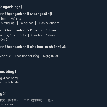
từ ngành học】
ó thể học ngành Khối Khoa học xã hội
 học
Pháp luật
, Thương mại
Xã hội học
Quan hệ quốc tế
ó thể học ngành Khối Khoa học tự nhiên
ỏe
Y, Nha
Dược
Khoa học tự nhiên
ủy sản
ó thể học ngành Khối tổng hợp (Tự nhiên và Xã
Giáo dục
Khoa học đời sống
Nghệ thuật
học bổng】
g kí học bổng
RT Scholarships
 ngữ】
中文（简体字）
中文（繁體字）
한국어
ภาษาไทย