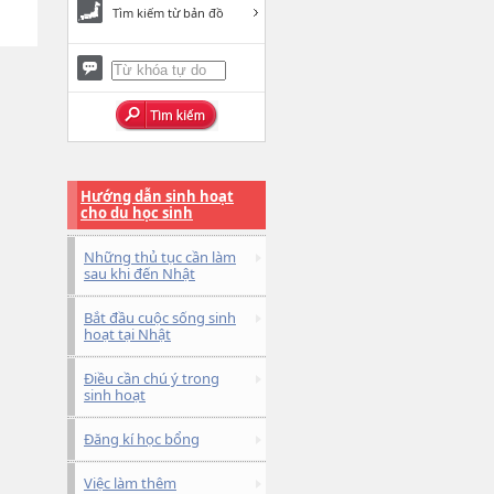
Tìm kiếm từ bản đồ
Hướng dẫn sinh hoạt
cho du học sinh
Những thủ tục cần làm
sau khi đến Nhật
Bắt đầu cuộc sống sinh
hoạt tại Nhật
Điều cần chú ý trong
sinh hoạt
Đăng kí học bổng
Việc làm thêm