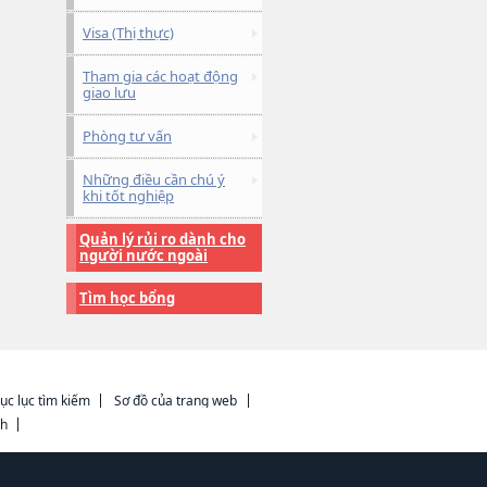
Visa (Thị thực)
Tham gia các hoạt động
giao lưu
Phòng tư vấn
Những điều cần chú ý
khi tốt nghiệp
Quản lý rủi ro dành cho
người nước ngoài
Tìm học bổng
ục lục tìm kiếm
Sơ đồ của trang web
ch