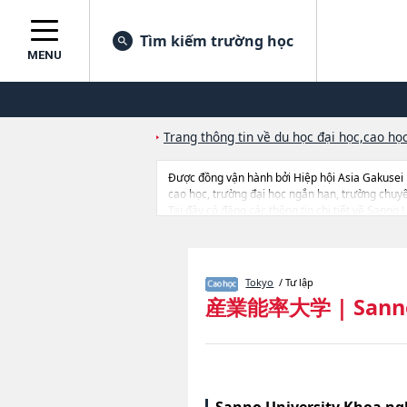
Tìm kiếm trường học
MENU
Trang thông tin về du học đại học,cao học
Được đồng vận hành bởi Hiệp hội Asia Gakusei
cao học, trường đại học ngắn hạn, trường chuy
Tại đây có đăng các thông tin chi tiết về Sanno 
thi tuyển như số lượng tuyển sinh, số lượng trúng
Tokyo
/ Tư lập
産業能率大学
|
Sann