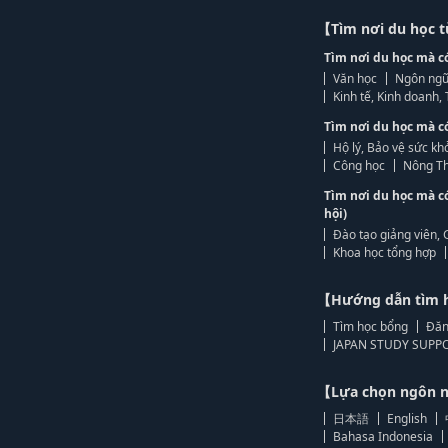
【Tìm nơi du học 
Tìm nơi du học mà c
Văn học
Ngôn ngữ
Kinh tế, Kinh doanh
Tìm nơi du học mà c
Hộ lý, Bảo vệ sức kh
Công học
Nông Th
Tìm nơi du học mà c
hội)
Đào tạo giảng viên, 
Khoa học tổng hợp
【Hướng dẫn tìm 
Tìm học bổng
Đăn
JAPAN STUDY SUPPO
【Lựa chọn ngôn
日本語
English
Bahasa Indonesia