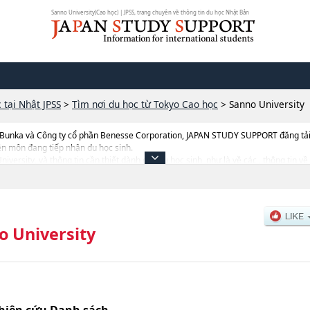
Sanno University(Cao học) | JPSS, trang chuyên về thông tin du học Nhật Bản
 tại Nhật JPSS
>
Tìm nơi du học từ Tokyo Cao học
>
Sanno University
 Bunka và Công ty cổ phần Benesse Corporation, JAPAN STUDY SUPPORT đăng tải c
ên môn đang tiếp nhận du học sinh.
University, và thông tin cần thiết dành cho du học sinh, như là về các , thông tin 
 tuyển, cở sở trang thiết bị, hướng dẫn địa điểm v.v...
o University