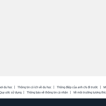
ơi du học
Thông tin có ích về du học
Thông điệp của anh chị đi trước
M
Quy ước sử dụng
Thông báo về thông tin cá nhân
Về môi trường tương thí