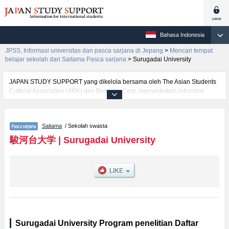
Bahasa Indonesia
JPSS, Informasi universitas dan pasca sarjana di Jepang
>
Mencari tempat
belajar sekolah dari Saitama Pasca sarjana
>
Surugadai University
JAPAN STUDY SUPPORT yang dikelola bersama oleh The Asian Students
Cultural Association (ABK) dan Benesse Corp. menyediakan informasi
sekitar 1300 universitas, pascasarjana, universitas yunior, akademi
kejuruan yang siap menerima mahasiswa(i) mancanegara.
Tersedia informasi rinci mengenai Surugadai University, mencakup
Saitama
/ Sekolah swasta
informasi per jurusan riset seperti %% research %%, serta berbagai
informasi yang berguna bagi mahasiswa(i) mancanegara seperti kuota
駿河台大学
|
Surugadai University
untuk jumlah pendaftar dan jumlah kelulusan ujian masuk mahasiswa(i)
mancanegara, informasi mengenai ujian masuk, prasarana kampus, akses
jalan, dan lainnya. Silakan memanfaatkannya.
Surugadai University Program penelitian Daftar