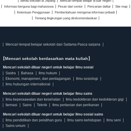
Berita sekolah di Jepang
Mencari tempat belajar di luar negeri
Informasi berguna bagi mahasiswa
Pesan dari senior
Pencarian daftar
Site map
Ketentuan Penggunaan
Pemberitahuan mengenai informasi pribadi
Tentang lingkungan yang direkomendasikan
Mencari tempat belajar sekolah dari Saitama Pasca sarjana
【Mencari sekolah berdasarkan mata kuliah】
Mencari sekolah diluar negeri untuk belajar Ilmu sosial
Sastra
Bahasa
Ilmu hukum
Ekonomi, manajemen, dan perdagangan
Ilmu sosiologi
Ilmu hubungan international
Mencari sekolah diluar negeri untuk belajar Ilmu sains
Ilmu keperaawatan dan kesehatan
Ilmu kedokteran dan kedokteran gigi
farmasi
Sains
Teknik
Ilmu pertanian dan perikanan
Mencari sekolah diluar negeri untuk belajar Ilmu sosial sains
Ilmu pendidikan dan pelatihan guru
Ilmu sains kehidupan
Ilmu seni
Sains umum