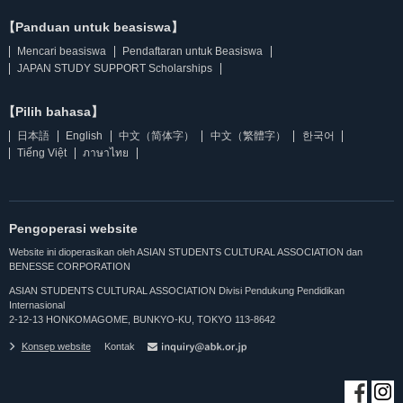
【Panduan untuk beasiswa】
Mencari beasiswa
Pendaftaran untuk Beasiswa
JAPAN STUDY SUPPORT Scholarships
【Pilih bahasa】
日本語
English
中文（简体字）
中文（繁體字）
한국어
Tiếng Việt
ภาษาไทย
Pengoperasi website
Website ini dioperasikan oleh ASIAN STUDENTS CULTURAL ASSOCIATION dan
BENESSE CORPORATION
ASIAN STUDENTS CULTURAL ASSOCIATION Divisi Pendukung Pendidikan
Internasional
2-12-13 HONKOMAGOME, BUNKYO-KU, TOKYO 113-8642
Konsep website
Kontak