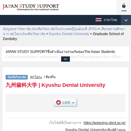
ภาษาไทย
ข้อมูลมหาวิทยาลัย,บัณฑิตวิทยาลัยในประเทศญี่ปุ่นต้องที่ JPSS
>
เลือกสถานศึกษา
จาก ฟุกุโอกะบัณฑิตวิทยาลัย
>
Kyushu Dental University
>
Graduate School of
Dentistry
JAPAN STUDY SUPPORTซึ่งดำเนินงานร่วมกันของThe Asian Students
Cultural Association และBenesse Corporationให้ข้อมูลของสถาบันการศึกษา
ระดับมหาวิทยาลัย・บัณฑิตวิทยาลัย・วิทยาลัยระดับอนุปริญญา・วิทยาลัย
อาชีวศึกษากว่า1,300 แห่งที่กำลังเปิดรับสมัครนักศึกษาต่างชาติอยู่ ที่นี่จะให้
ข้อมูลรายละเอียดเกี่ยวกับKyushu Dental University,ข้อมูลจำเป็นสำหรับ
ฟุกุโอกะ
/ ท้องถิ่น
นักศึกษาต่างชาติเช่นGraduate School of Dentistry เป็นต้น,ข้อมูลของแต่ละ
สาขาวิจัย,ข้อมูลการสอบคัดเลือกเข้าศึกษาเช่นจำนวนคนที่รับสมัครหรือจำนวน
九州歯科大学
|
Kyushu Dental University
คนที่ผ่านการสอบคัดเลือกเป็นต้น,แนะนำสถานที่,การเดินทางเป็นต้นไว้ด้วยดังนั้น
ขอเชิญใช้บริการค้นหาข้อมูลตามอัธยาศัย
เว็บไซต์ที่เป็นทางการ:
https://www.kyu-dent.ac.jp/
Kyushu Dental Universityกลับสู่ด้านบน