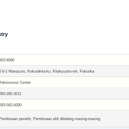
stry
803-8580
2-6-1 Manazuru, Kokurakita-ku, Kitakyushu-shi, Fukuoka
Admissions Center
093-285-3011
093-582-6000
Pembinaan peneliti, Pembinaan ahli dibidang masing-masing