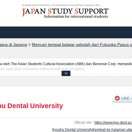
Graduate School of Dentistry | Kyushu Dental University(Pasca sarjana) | Jika...
rjana di Jepang
>
Mencari tempat belajar sekolah dari Fukuoka Pasca s
eh The Asian Students Cultural Association (ABK) dan Benesse Corp. menyediaka
uruan yang siap menerima mahasiswa(i) mancanegara.
l University, mencakup informasi per jurusan riset seperti %% research %%, serta
jumlah pendaftar dan jumlah kelulusan ujian masuk mahasiswa(i) mancanegara, i
anfaatkannya.
u Dental University
Official site:
https://www.kyu-dent.ac.
Kyushu Dental UniversityKembali ke halaman ut