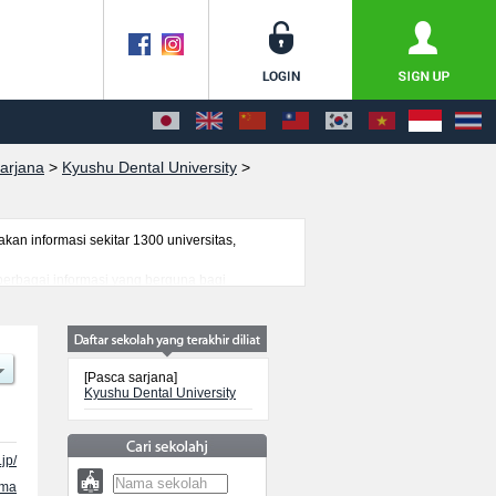
arjana
>
Kyushu Dental University
>
n informasi sekitar 1300 universitas,
 berbagai informasi yang berguna bagi
nformasi mengenai ujian masuk, prasarana
[Pasca sarjana]
Kyushu Dental University
jp/
ama