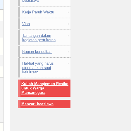
Beasiswa
Kerja Paruh Waktu
Visa
Tantangan dalam
kegiatan pertukaran
Bagian konsultasi
Hal-hal yang harus
diperhatikan saat
kelulusan
Kuliah Manajemen Resiko
untuk Warga
Mancanegara
Mencari beasiswa