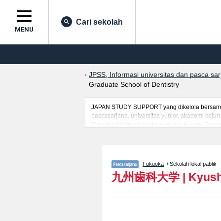
Cari sekolah
MENU
JPSS, Informasi universitas dan pasca sa
Graduate School of Dentistry
JAPAN STUDY SUPPORT yang dikelola bersama ol
pascasarjana, universitas yunior, akademi kej
Tersedia informasi rinci mengenai Kyushu Denta
mahasiswa(i) mancanegara seperti kuota untuk 
kampus, akses jalan, dan lainnya. Silakan mem
Fukuoka
/ Sekolah lokal pablik
九州歯科大学
|
Kyush