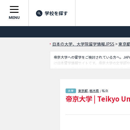
学校を探す
MENU
日本の大学、大学院留学情報JPSS
>
東京
帝京大学への留学をご検討されている方へ。JAPA
け日本留学情報サイトです。帝京大学の文学部
探しの方は是非ご利用下さい。その他、外国人留
東京都
,
栃木県
/ 私立
帝京大学
|
Teikyo Un