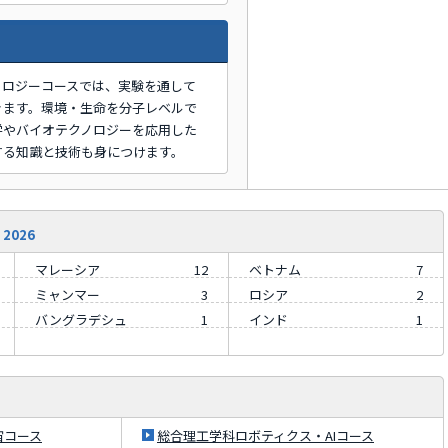
ノロジーコースでは、実験を通して
きます。環境・生命を分子レベルで
学やバイオテクノロジーを応用した
する知識と技術も身につけます。
2026
マレーシア
12
ベトナム
7
ミャンマー
3
ロシア
2
バングラデシュ
1
インド
1
宙コース
総合理工学科ロボティクス・AIコース