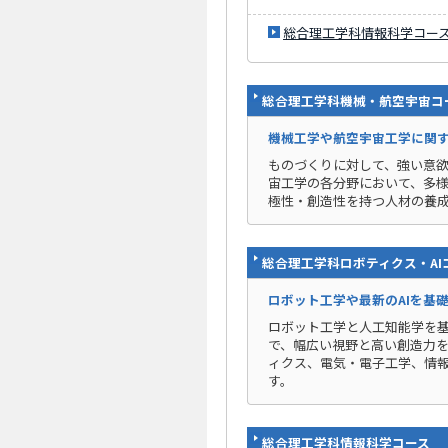
総合理工学科情報科学コー
総合理工学科機械・航空宇宙コ
機械工学や航空宇宙工学に関
ものづくりに対して、強い意
宙工学の各分野において、多
極性・創造性を持つ人材の養
総合理工学科ロボティクス・AI
ロボット工学や最新のAIを基
ロボット工学と人工知能学を
で、幅広い視野と高い創造力
ィクス、電気・電子工学、情
す。
総合理工学科情報科学コース