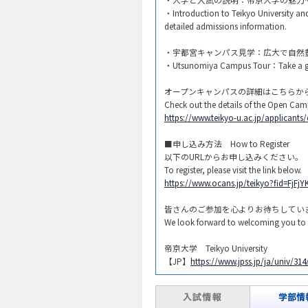
・Introduction to Teikyo University an
detailed admissions information.​
・宇都宮キャンパス見学：広大で自然
・Utsunomiya Campus Tour：Take a guid
オープンキャンパスの詳細はこちらから
Check out the details of the Open Camp
https://www.teikyo-u.ac.jp/applican
​■申し込み方法 How to Register​
以下のURLからお申し込みください。
To register, please visit the link below.
https://www.ocans.jp/teikyo?fid=FjFj
皆さんのご参加を心よりお待ちしていま
We look forward to welcoming you to
帝京大学 Teikyo University
【JP】
https://www.jpss.jp/ja/univ/314