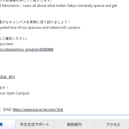
d Admissions：Learn all about what makes Teikyo University special and get
豊かなキャンパスを実際に見て回りましょう！​
ed tour of our spacious and nature-rich campus.​
ご確認ください。​
us here.​
ts/oc/utsunomiya_program20260808
YK0v&_gl=1
す！​
 our Open Campus!​
/
【EN】
https://www.jpss.jp/en/univ/314/