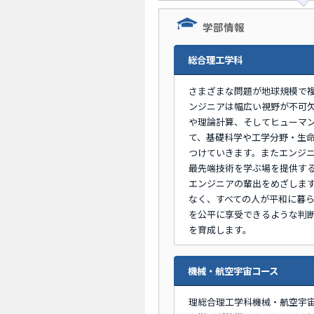
学部情報
総合理工学科
さまざまな問題が地球規模で
ンジニアは幅広い視野が不可
や理論計算、そしてヒューマ
て、基礎科学や工学分野・生
つけていきます。またエンジ
最先端技術を学ぶ場を提供す
エンジニアの輩出をめざしま
なく、すべての人が平和に暮
を公平に享受できるような判
を育成します。
機械・航空宇宙コース
理総合理工学科機械・航空宇