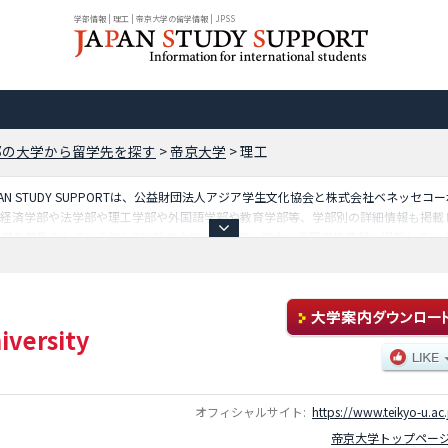
学部情報 | 理工 | 帝京大学の留学情報 | JPSS
都の大学から留学先を探す
>
帝京大学
>
理工
N STUDY SUPPORTは、公益財団法人アジア学生文化協会と株式会社ベネッセ
や経済学部や法学部や理工学部や外国語学部や教育学部等、学部別の詳細情報も掲載
学生募集をしている約1,300校の大学・大学院・短大・専門学校情報も掲載してい
iversity
オフィシャルサイト:
https://www.teikyo-u.ac.
帝京大学トップペー