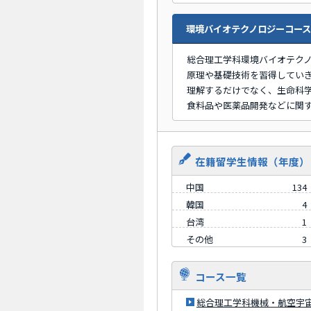
環境バイオテクノロジーコース
総合理工学科環境バイオテク
原理や基礎技術を習得してい
理解するだけでなく、生命科
食料品や医薬品開発などに関
在籍留学生情報（年度）
中国
134
韓国
4
台湾
1
その他
3
コース一覧
総合理工学科機械・航空宇