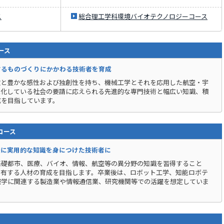
ス
総合理工学科環境バイオテクノロジーコース
ース
するものづくりにかかわる技術者を育成
欲と豊かな感性および独創性を持ち、機械工学とそれを応用した航空・宇
様化している社会の要請に応えられる先進的な専門技術と幅広い知識、積
成を目指しています。
コース
礎に実用的な知識を身につけた技術者に
基礎都市、医療、バイオ、情報、航空等の異分野の知識を習得すること
を有する人材の育成を目指します。卒業後は、ロボット工学、知能ロボテ
報学に関連する製造業や情報通信業、研究機関等での活躍を想定していま