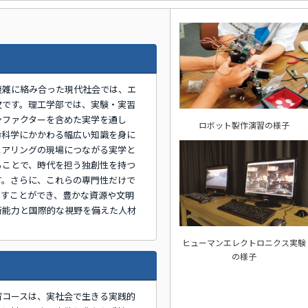
複雑に絡み合った現代社会では、エ
欠です。理工学部では、実験・実習
ンファクターを含めた実学を通し
ロボット製作演習の様子
命科学にかかわる幅広い知識を身に
ニアリングの現場につながる実学と
ることで、時代を担う独創性を持つ
す。さらに、これらの専門性だけで
らすことができ、豊かな資源や文明
断能力と国際的な視野を備えた人材
ヒューマンエレクトロニクス実験
の様子
宙コースは、実社会で生きる実践的