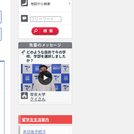
地図から検索
どのような目的で今の学
校、学部を選択しました
か？
ぜ
帝京大学
クイさん
留学生生活案内
来日後手続き