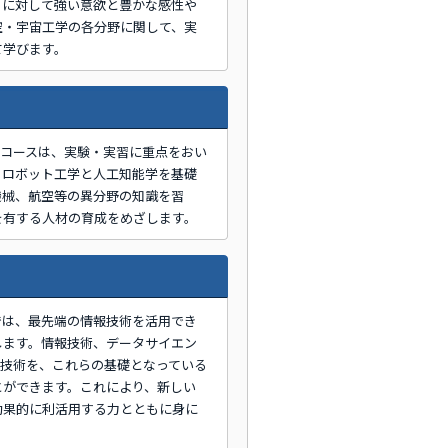
りに対して強い意欲と豊かな感性や
空・宇宙工学の各分野に関して、実
て学びます。
Iコースは、実験・実習に重点をおい
。ロボット工学と人工知能学を基礎
機械、航空等の異分野の知識を習
を有する人材の育成をめざします。
では、最先端の情報技術を活用でき
します。情報技術、データサイエン
の技術を、これらの基礎となっている
とができます。これにより、新しい
効果的に利活用する力とともに身に