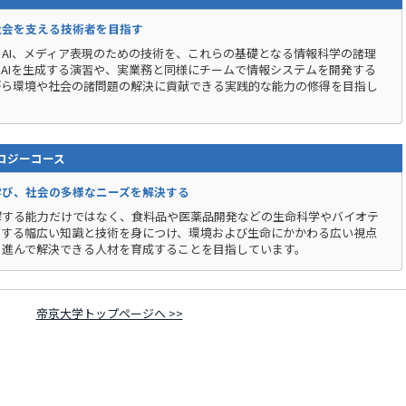
社会を支える技術者を目指す
AI、メディア表現のための技術を、これらの基礎となる情報科学の諸理
AIを生成する演習や、実業務と同様にチームで情報システムを開発する
がら環境や社会の諸問題の解決に貢献できる実践的な能力の修得を目指し
ロジーコース
学び、社会の多様なニーズを解決する
解する能力だけではなく、食料品や医薬品開発などの生命科学やバイオテ
関する幅広い知識と技術を身につけ、環境および生命にかかわる広い視点
ら進んで解決できる人材を育成することを目指しています。
帝京大学トップページへ >>