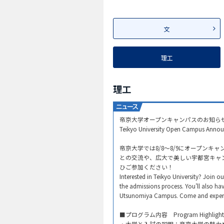
文
理工
理工
帝京大学オープンキャンパスのお知らせ
Teikyo University Open Campus Annou
帝京大学では8/8～8/9にオープン
との交流や、広大で美しい宇都宮キャ
ひご参加ください！
Interested in Teikyo University? Join o
the admissions process. You’ll also ha
Utsunomiya Campus. Come and experien
■プログラム内容 Program Highlights
・大学と入試の説明：帝京大学の魅力