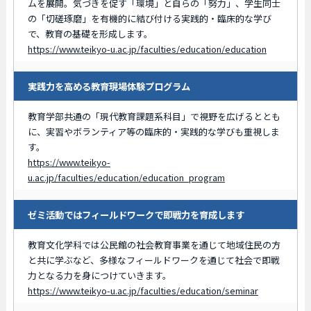
ムを展開。気づきを促す「環境」と自らの「努力」、学生同士
の「切磋琢磨」を有機的に結び付ける実践的・臨床的な学び
で、教育の基礎を形成します。
https://www.teikyo-u.ac.jp/faculties/education/education
実践力を高める教育現場体験プログラム
教育学部共通の「現代教育課題系科目」で視野を広げるととも
に、実習やボランティア等の臨床的・実践的な学びも重視しま
す。
https://www.teikyo-
u.ac.jp/faculties/education/education_program
ゼミ活動ではフィールドワークで即戦力を育成します
教育文化学科では公民館の社会教育事業を通じて地域住民の方
と共に学ぶなど、多様なフィールドワークを通じて社会で即戦
力となる力を身につけていきます。
https://www.teikyo-u.ac.jp/faculties/education/seminar