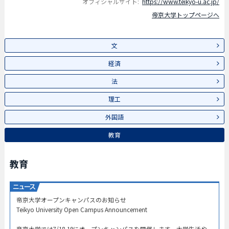
オフィシャルサイト:
https://www.teikyo-u.ac.jp/
帝京大学トップページへ
文
経済
法
理工
外国語
教育
教育
帝京大学オープンキャンパスのお知らせ​
Teikyo University Open Campus Announcement​
帝京大学では7/18-19にオープンキャンパスを開催します。大学生活や