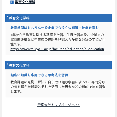
教育文化学科
教育文化学科
教育機関はもちろん一般企業でも役立つ知識・技能を育む
1年次から教育に関する基礎を学習。生涯学習施設、企業での
教育関連職など卒業後の進路を見据えた多様な分野の学習が可
能です。
https://www.teikyo-u.ac.jp/faculties/education/c_education
教育文化学科
幅広い知識を応用できる思考法を習得
教育課題の発見・解決に自ら取り組む学習によって、専門分野
の枠を超えた知識とそれを活用した思考などの知的技法を習得
します。
帝京大学トップページへ >>