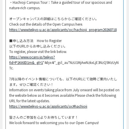
・Hachioji Campus Tour：Take a guided tour of our spacious and
nature-rich campus.​
オープンキャンパスの詳細はこちらからご確認ください。​
Check out the details of the Open Campus here.​
https://www.teikyo-u.ac.jp/applicants/oc/hachioji_program20260718
​■申し込み方法 How to Register​
以下のURLからお申し込みください。
To register, please visit the link below.
https://www.ocans.jp/teikyo?
fid=P1KA0D1m&_gl=1
*4dyx4i*_gcl_au*NzU1MjAwNzkxLjE3NzQ5MzUyN
Tc.
7月以降のイベント情報についても、以下のURLにて随時ご案内いたし
ます。ぜひご確認ください！
Information on events taking place from July onward will be posted on
the website below as it becomes available.Please check the following
URL for the latest updates.
https://www.teikyo-u.ac.jp/applicants/oc#hachioji
皆さんのご参加を心よりお待ちしています！​
We look forward to welcoming you to our Open Campus!​