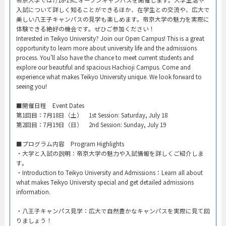
入試について詳しく知ることができるほか、在学生との交流や、広大で
美しい八王子キャンパスの見学も楽しめます。帝京大学の魅力を実際に
体験できる絶好の機会です。ぜひご参加ください！
Interested in Teikyo University? Join our Open Campus! This is a great
opportunity to learn more about university life and the admissions
process. You’ll also have the chance to meet current students and
explore our beautiful and spacious Hachioji Campus. Come and
experience what makes Teikyo University unique. We look forward to
seeing you!
​■開催日程 Event Dates​
第1回目：7月18日（土） 1st Session: Saturday, July 18​
第2回目：7月19日（日） 2nd Session: Sunday, July 19​
■プログラム内容 Program Highlights​
・大学と入試の説明：帝京大学の魅力や入試情報を詳しくご紹介しま
す。​
・Introduction to Teikyo University and Admissions：Learn all about
what makes Teikyo University special and get detailed admissions
information.​
・八王子キャンパス見学：広大で自然豊かなキャンパスを実際に見て回
りましょう！​