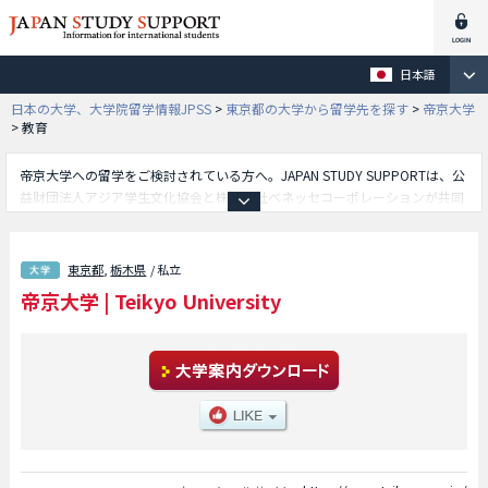
日本語
日本の大学、大学院留学情報JPSS
>
東京都の大学から留学先を探す
>
帝京大学
>
教育
帝京大学への留学をご検討されている方へ。JAPAN STUDY SUPPORTは、公
益財団法人アジア学生文化協会と株式会社ベネッセコーポレーションが共同
運営している外国人留学生向け日本留学情報サイトです。帝京大学の文学部
や経済学部や法学部や理工学部や外国語学部や教育学部等、学部別の詳細情
報も掲載していますので、帝京大学に関する留学情報をお探しの方は是非ご
東京都
,
栃木県
/ 私立
利用下さい。その他、外国人留学生募集をしている約1,300校の大学・大学
帝京大学
|
Teikyo University
院・短大・専門学校情報も掲載しています。