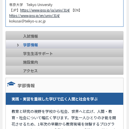
帝京大学 Teikyo University
【JP】
https://www.jpss.jp/ja/univ/314/
【EN】
https://www.jpss.jp/en/univ/314/
kokusai＠teikyo-u.ac.jp
入試情報
学部情報
学生生活サポート
施設案内
アクセス
学部情報
実践・実習を重視した学びで広く人間と社会を学ぶ
教育と研究の視野を学校から社会、世界へと広げ、人間・教
育・社会について幅広く学びます。学生一人ひとりの才能を開
花させるため、1年次の早期から教育現場を体験するプログラ