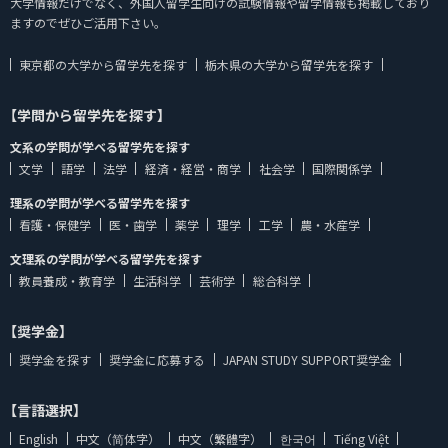
大学情報だけでなく、外国人留学生向けの試験情報や留学情報も掲載しており
ますのでぜひご活用下さい。
東京都の大学から留学先を探す
栃木県の大学から留学先を探す
【学問から留学先を探す】
文系の学問が学べる留学先を探す
文学
語学
法学
経済・経営・商学
社会学
国際関係学
理系の学問が学べる留学先を探す
看護・保健学
医・歯学
薬学
理学
工学
農・水産学
文理系の学問が学べる留学先を探す
教員養成・教育学
生活科学
芸術学
総合科学
【奨学金】
奨学金を探す
奨学金に応募する
JAPAN STUDY SUPPORT奨学金
【言語選択】
English
中文（简体字）
中文（繁體字）
한국어
Tiếng Việt