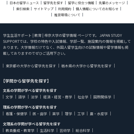
日本の留学ニュース
留学先を探す
留学に役立つ情報
先輩のメッセージ
索引検索
サイトマップ
利用規約
個人情報についてのお知らせ
推奨環境について
学生生活サポート | 教育 | 帝京大学の留学情報 ページです。 JAPAN STUDY
SUPPORTでは、学校の特色や入試情報、学部一覧、施設案内の情報を掲載して
おります。大学情報だけでなく、外国人留学生向けの試験情報や留学情報も掲
載しておりますのでぜひご活用下さい。
東京都の大学から留学先を探す
栃木県の大学から留学先を探す
【学問から留学先を探す】
文系の学問が学べる留学先を探す
文学
語学
法学
経済・経営・商学
社会学
国際関係学
理系の学問が学べる留学先を探す
看護・保健学
医・歯学
薬学
理学
工学
農・水産学
文理系の学問が学べる留学先を探す
教員養成・教育学
生活科学
芸術学
総合科学