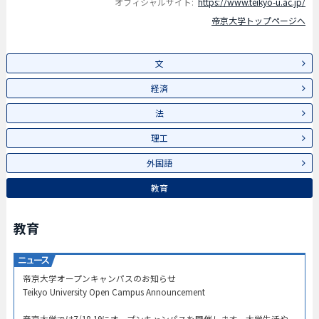
オフィシャルサイト:
https://www.teikyo-u.ac.jp/
帝京大学トップページへ
文
経済
法
理工
外国語
教育
教育
帝京大学オープンキャンパスのお知らせ​
Teikyo University Open Campus Announcement​
帝京大学では7/18-19にオープンキャンパスを開催します。大学生活や