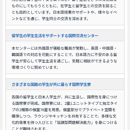
ものにしてもらうとともに、在学生と留学生との交流を図るこ
とも目的としています。日本語授業のサポートや、様々なイベ
ントなどを通じ、学生同士の交流を深めます。
留学生の学生生活をサポートする国際交流センター
本センターには外国語が堪能な職員が常勤し、英語・中国語・
韓国語での対応を可能にすることで、日本語力に不安のある留
学生が安心して学生生活を過ごし、気軽に相談ができるような
環境づくりに努めています。
さまざまな国籍の学生が共に暮らす国際学生寮
各国の留学生と日本人学生が、共に生活し、国際性を身につけ
る国際寮が完成。国際寮には、2室1ユニットタイプと独立タイ
プの2種類の個室76室を用意。個室部分でプライベート空間を
確保しつつ、ラウンジやキッチンを共有することで、多様な文
化的背景を持つ人びとと「協調型問題解決能力」を身につける
ことが期待されます。