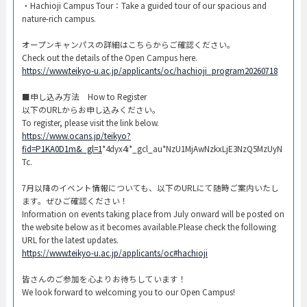
・Hachioji Campus Tour：Take a guided tour of our spacious and
nature-rich campus.​
オープンキャンパスの詳細はこちらからご確認ください。​
Check out the details of the Open Campus here.​
https://www.teikyo-u.ac.jp/applicants/oc/hachioji_program20260718
​■申し込み方法 How to Register​
以下のURLからお申し込みください。
To register, please visit the link below.
https://www.ocans.jp/teikyo?
fid=P1KA0D1m&_gl=1
*4dyx4i*_gcl_au*NzU1MjAwNzkxLjE3NzQ5MzUyN
Tc.
7月以降のイベント情報についても、以下のURLにて随時ご案内いたし
ます。ぜひご確認ください！
Information on events taking place from July onward will be posted on
the website below as it becomes available.Please check the following
URL for the latest updates.
https://www.teikyo-u.ac.jp/applicants/oc#hachioji
皆さんのご参加を心よりお待ちしています！​
We look forward to welcoming you to our Open Campus!​