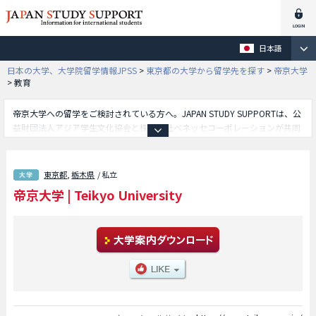
日本語
日本の大学、大学院留学情報JPSS
>
東京都の大学から留学先を探す
>
帝京大学
>
教育
帝京大学への留学をご検討されている方へ。JAPAN STUDY SUPPORTは、公
益財団法人アジア学生文化協会と株式会社ベネッセコーポレーションが共同
運営している外国人留学生向け日本留学情報サイトです。帝京大学の文学部
や経済学部や法学部や理工学部や外国語学部や教育学部等、学部別の詳細情
報も掲載していますので、帝京大学に関する留学情報をお探しの方は是非ご
東京都
,
栃木県
/ 私立
利用下さい。その他、外国人留学生募集をしている約1,300校の大学・大学
帝京大学
|
Teikyo University
院・短大・専門学校情報も掲載しています。