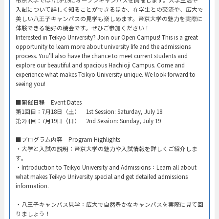
入試について詳しく知ることができるほか、在学生との交流や、広大で
美しい八王子キャンパスの見学も楽しめます。帝京大学の魅力を実際に
体験できる絶好の機会です。ぜひご参加ください！
Interested in Teikyo University? Join our Open Campus! This is a great
opportunity to learn more about university life and the admissions
process. You’ll also have the chance to meet current students and
explore our beautiful and spacious Hachioji Campus. Come and
experience what makes Teikyo University unique. We look forward to
seeing you!
​■開催日程 Event Dates​
第1回目：7月18日（土） 1st Session: Saturday, July 18​
第2回目：7月19日（日） 2nd Session: Sunday, July 19​
■プログラム内容 Program Highlights​
・大学と入試の説明：帝京大学の魅力や入試情報を詳しくご紹介しま
す。​
・Introduction to Teikyo University and Admissions：Learn all about
what makes Teikyo University special and get detailed admissions
information.​
・八王子キャンパス見学：広大で自然豊かなキャンパスを実際に見て回
りましょう！​