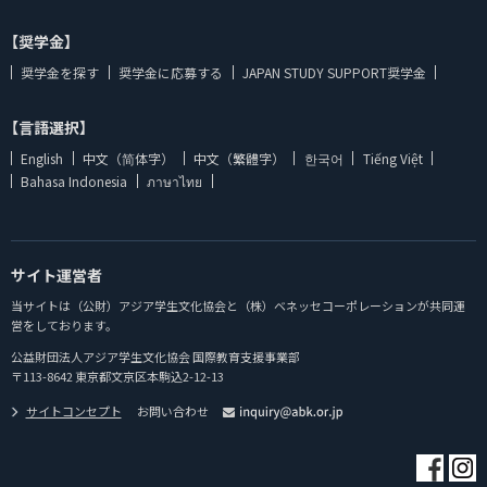
【奨学金】
奨学金を探す
奨学金に応募する
JAPAN STUDY SUPPORT奨学金
【言語選択】
English
中文（简体字）
中文（繁體字）
한국어
Tiếng Việt
Bahasa Indonesia
ภาษาไทย
サイト運営者
当サイトは（公財）アジア学生文化協会と（株）ベネッセコーポレーションが共同運
営をしております。
公益財団法人アジア学生文化協会 国際教育支援事業部
〒113-8642 東京都文京区本駒込2-12-13
サイトコンセプト
お問い合わせ