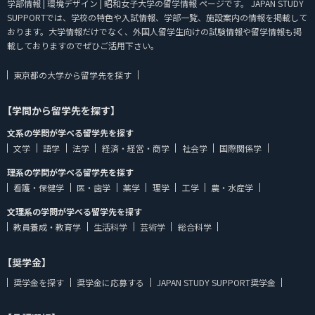
学部情報 | 環境デザイン | 昭和女子大学の留学情報 ページです。 JAPAN STUDY
SUPPORTでは、学校の特色や入試情報、学部一覧、施設案内の情報を掲載して
おります。大学情報だけでなく、外国人留学生向けの試験情報や留学情報も掲
載しておりますのでぜひご活用下さい。
東京都の大学から留学先を探す
【学問から留学先を探す】
文系の学問が学べる留学先を探す
文学
語学
法学
経済・経営・商学
社会学
国際関係学
理系の学問が学べる留学先を探す
看護・保健学
医・歯学
薬学
理学
工学
農・水産学
文理系の学問が学べる留学先を探す
教員養成・教育学
生活科学
芸術学
総合科学
【奨学金】
奨学金を探す
奨学金に応募する
JAPAN STUDY SUPPORT奨学金