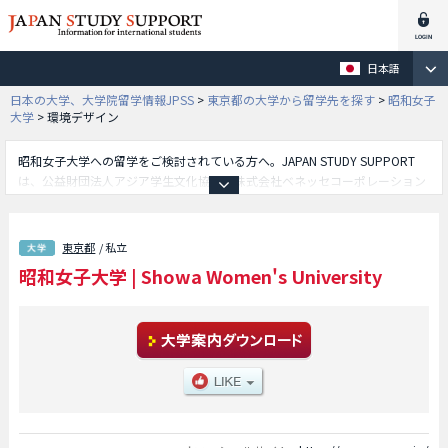
日本語
日本の大学、大学院留学情報JPSS
>
東京都の大学から留学先を探す
>
昭和女子
大学
>
環境デザイン
昭和女子大学への留学をご検討されている方へ。JAPAN STUDY SUPPORT
は、公益財団法人アジア学生文化協会と株式会社ベネッセコーポレーション
が共同運営している外国人留学生向け日本留学情報サイトです。昭和女子大
学の人間文化学部や食健康科学部や人間社会学部やグローバルビジネス学部
や国際学部や総合情報学部や環境デザイン学部等、学部別の詳細情報も掲載
東京都
/ 私立
していますので、昭和女子大学に関する留学情報をお探しの方は是非ご利用
昭和女子大学
|
Showa Women's University
下さい。その他、外国人留学生募集をしている約1,300校の大学・大学院・
短大・専門学校情報も掲載しています。