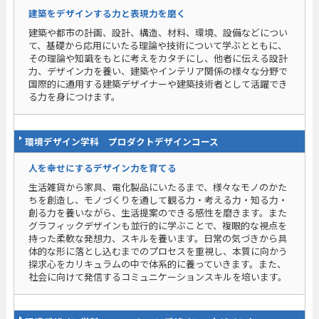
建築をデザインする力と表現力を磨く
建築や都市の計画、設計、構造、材料、環境、設備などについ
て、基礎から応用にいたる理論や技術について学ぶとともに、
その理論や知識をもとに考えをカタチにし、他者に伝える設計
力、デザイン力を養い、建築やインテリア関係の様々な分野で
国際的に通用する建築デザイナーや建築技術者として活躍でき
る力を身につけます。
環境デザイン学科 プロダクトデザインコース
人を幸せにするデザイン力を育てる
生活雑貨から家具、電化製品にいたるまで、様々なモノのかた
ちを創造し、モノづくりを通して観る力・考える力・知る力・
創る力を養いながら、生活提案のできる感性を磨きます。また
グラフィックデザインも並行的に学ぶことで、複眼的な視点を
持った柔軟な発想力、スキルを養います。日常の気づきから具
体的な形に落とし込むまでのプロセスを重視し、本質に向かう
探求心をカリキュラムの中で体系的に養っていきます。また、
社会に向けて発信するコミュニケーションスキルを培います。