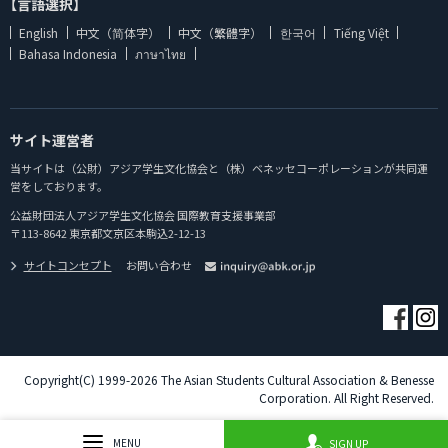
【言語選択】
English
中文（简体字）
中文（繁體字）
한국어
Tiếng Việt
Bahasa Indonesia
ภาษาไทย
サイト運営者
当サイトは（公財）アジア学生文化協会と（株）ベネッセコーポレーションが共同運
営をしております。
公益財団法人アジア学生文化協会 国際教育支援事業部
〒113-8642 東京都文京区本駒込2-12-13
サイトコンセプト
お問い合わせ
Copyright(C) 1999-2026 The Asian Students Cultural Association & Benesse
Corporation. All Right Reserved.
MENU
SIGN UP