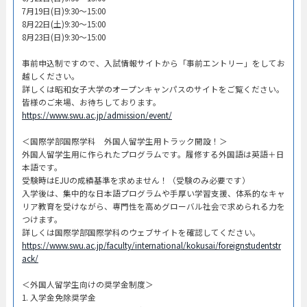
7月19日(日)9:30～15:00
8月22日(土)9:30～15:00
8月23日(日)9:30～15:00
事前申込制ですので、入試情報サイトから「事前エントリー」をしてお
越しください。
詳しくは昭和女子大学のオープンキャンパスのサイトをご覧ください。
皆様のご来場、お待ちしております。
https://www.swu.ac.jp/admission/event/
＜国際学部国際学科 外国人留学生用トラック開設！＞
外国人留学生用に作られたプログラムです。履修する外国語は英語＋日
本語です。
受験時はEJUの成績基準を求めません！（受験のみ必要です）
入学後は、集中的な日本語プログラムや手厚い学習支援、体系的なキャ
リア教育を受けながら、専門性を高めグローバル社会で求められる力を
つけます。
詳しくは国際学部国際学科のウェブサイトを確認してください。
https://www.swu.ac.jp/faculty/international/kokusai/foreignstudentstr
ack/
＜外国人留学生向けの奨学金制度＞
1. 入学金免除奨学金