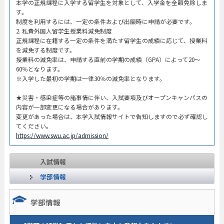
本学の正規課程に入学する留学生を対象として、入学金を全額免除しま
す。
制度を利用するには、一定の条件および出願時に申請が必要です。
2. 私費外国人留学生授業料減免制度
正規課程に在籍する一定の条件を満たす留学生の成績に応じて、授業料
を減免する制度です。
授業料の減免率は、申請する直前の学期の成績（GPA）によって20～
60％となります。
※入学した最初の学期は一律30％の減免率となります。
★災害・感染症等の諸事情に伴い、入試要項及びオープンキャンパスの
内容が一部変更になる場合があります。
変更があった場合は、本学入試情報サイトで告知しますので必ず確認し
てください。
https://www.swu.ac.jp/admission/
入試情報
学部情報
学部情報