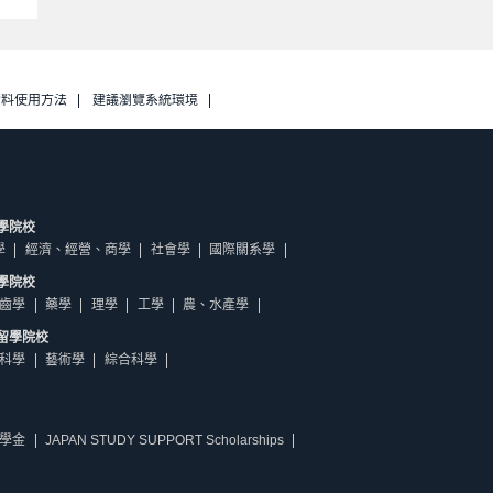
資料使用方法
建議瀏覽系統環境
學院校
學
經濟、經營、商學
社會學
國際關系學
學院校
齒學
藥學
理學
工學
農、水產學
留學院校
科學
藝術學
綜合科學
學金
JAPAN STUDY SUPPORT Scholarships