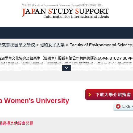
學系信息 | Faculty of Environmental Science and Design | 昭和女子大学 | 日本...
學來尋找留學之學校
>
昭和女子大学
>
Faculty of Environmental Science
學生文化協會及倍楽生（倍樂生）股份有限公司共同營運的JAPAN STUDY SU
人類社會學部、國際商務學部、國際學部、綜合資訊學院學部、環境デザイン學部等等
網站查詢。另外，此網站上也有刊載約招收留學生的1300所大學、大學院、短大、
 Women's University
請選擇其他語言閱覽