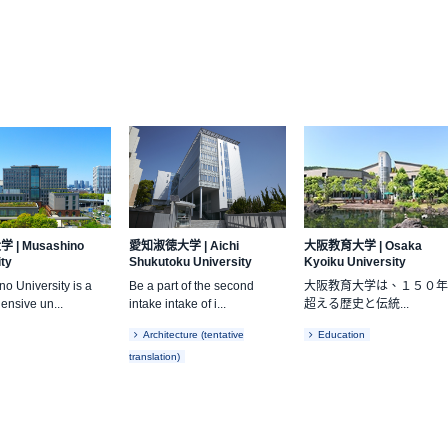
大学
|
Musashino
愛知淑徳大学
|
Aichi
大阪教育大学
|
Osaka
ity
Shukutoku University
Kyoiku University
o University is a
Be a part of the second
大阪教育大学は、１５０
nsive un...
intake intake of i...
超える歴史と伝統...
Architecture (tentative
Education
translation)