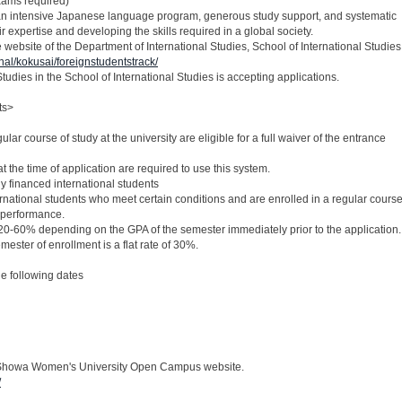
Exams required)
e an intensive Japanese language program, generous study support, and systematic
 expertise and developing the skills required in a global society.
website of the Department of International Studies, School of International Studies
onal/kokusai/foreignstudentstrack/
tudies in the School of International Studies is accepting applications.
ts>
ular course of study at the university are eligible for a full waiver of the entrance
t the time of application are required to use this system.
ly financed international students
ernational students who meet certain conditions and are enrolled in a regular cours
 performance.
 20-60% depending on the GPA of the semester immediately prior to the application.
semester of enrollment is a flat rate of 30%.
e following dates
he Showa Women's University Open Campus website.
/