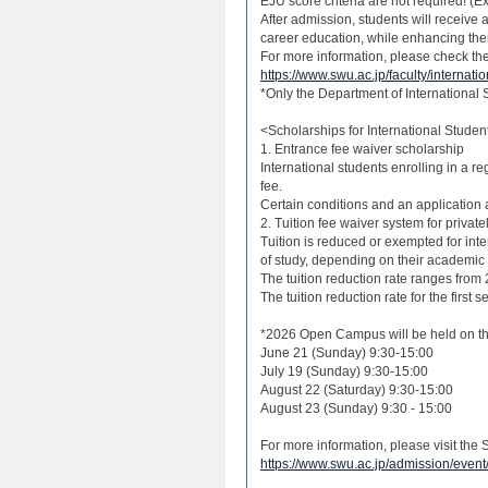
EJU score criteria are not required! (
After admission, students will receiv
career education, while enhancing their
For more information, please check the 
https://www.swu.ac.jp/faculty/internati
*Only the Department of International S
<Scholarships for International Studen
1. Entrance fee waiver scholarship
International students enrolling in a reg
fee.
Certain conditions and an application a
2. Tuition fee waiver system for private
Tuition is reduced or exempted for int
of study, depending on their academic
The tuition reduction rate ranges from
The tuition reduction rate for the first 
*2026 Open Campus will be held on th
June 21 (Sunday) 9:30-15:00
July 19 (Sunday) 9:30-15:00
August 22 (Saturday) 9:30-15:00
August 23 (Sunday) 9:30 - 15:00
For more information, please visit t
https://www.swu.ac.jp/admission/event