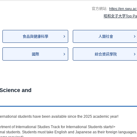
官方網站:
https://en.swu.ac.
昭和女子大学Top Pa
食品與健康科學
人類社會
國際
綜合資訊學院
 Science and
ernational students have been available since the 2025 academic year!
rtment of International Studies Track for International Students starts!>
onal students. Students must take English and Japanese as their foreign languages.