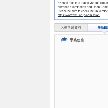
*Please note that due to various circu
entrance examination and Open Campu
Please be sure to check the university
https://www.swu.ac.jp/admission/
學系信息