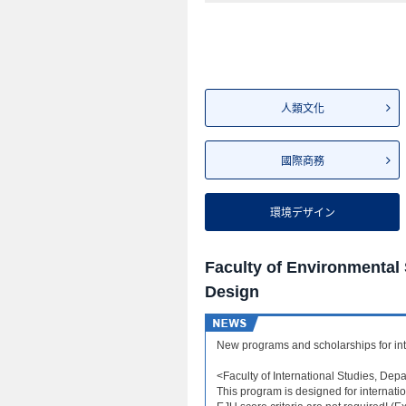
人類文化
國際商務
環境デザイン
Faculty of Environmental
Design
New programs and scholarships for int
<Faculty of International Studies, Depa
This program is designed for internati