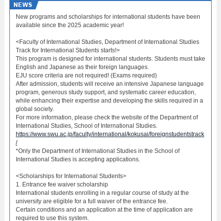
New programs and scholarships for international students have been
available since the 2025 academic year!
<Faculty of International Studies, Department of International Studies
Track for International Students starts!>
This program is designed for international students. Students must take
English and Japanese as their foreign languages.
EJU score criteria are not required! (Exams required)
After admission, students will receive an intensive Japanese language
program, generous study support, and systematic career education,
while enhancing their expertise and developing the skills required in a
global society.
For more information, please check the website of the Department of
International Studies, School of International Studies.
https://www.swu.ac.jp/faculty/international/kokusai/foreignstudentstrack
/
*Only the Department of International Studies in the School of
International Studies is accepting applications.
<Scholarships for International Students>
1. Entrance fee waiver scholarship
International students enrolling in a regular course of study at the
university are eligible for a full waiver of the entrance fee.
Certain conditions and an application at the time of application are
required to use this system.