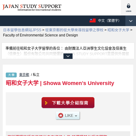
中文（繁體字）
日本留學信息網站JPSS
>
從東京都的從大學來尋找留學之學校
>
昭和女子大学
>
Faculty of Environmental Science and Design
準備前往昭和女子大学留學的各位： 由財團法人亞洲學生文化協會及倍楽生
（倍樂生）股份有限公司共同營運的JAPAN STUDY SUPPORT是提供外國留
學生日本留學資訊的網站。昭和女子大学人類文化學部、食品與健康科學學
部、人類社會學部、國際商務學部、國際學部、綜合資訊學院學部、環境デザ
イン學部等等，各科系的詳細資訊都分別刊載在此網站。有需要昭和女子大学
東京都
/ 私立
留學資訊的各位同學，請多多利用此網站查詢。另外，此網站上也有刊載約招
收留學生的1300所大學、大學院、短大、專門學校等資訊。
昭和女子大学
|
Showa Women's University