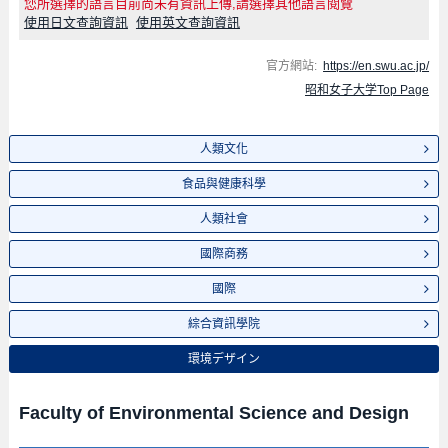
您所選擇的語言目前尚未有資訊上傳,請選擇其他語言閱覽
使用日文查詢資訊
使用英文查詢資訊
官方網站:
https://en.swu.ac.jp/
昭和女子大学Top Page
人類文化
食品與健康科學
人類社會
國際商務
國際
綜合資訊學院
環境デザイン
Faculty of Environmental Science and Design