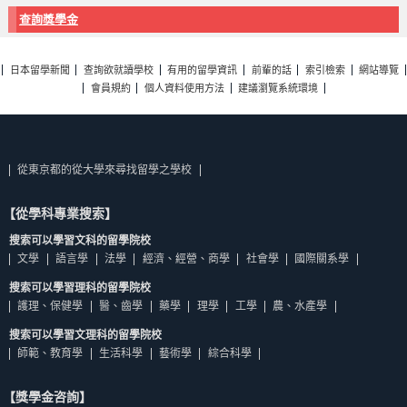
查詢獎學金
日本留學新聞
查詢欲就讀學校
有用的留學資訊
前輩的話
索引檢索
網站導覽
會員規約
個人資料使用方法
建議瀏覽系統環境
從東京都的從大學來尋找留學之學校
【從學科專業搜索】
搜索可以學習文科的留學院校
文學
語言學
法學
經濟、經營、商學
社會學
國際關系學
搜索可以學習理科的留學院校
護理、保健學
醫、齒學
藥學
理學
工學
農、水產學
搜索可以學習文理科的留學院校
師範、教育學
生活科學
藝術學
綜合科學
【獎學金咨詢】