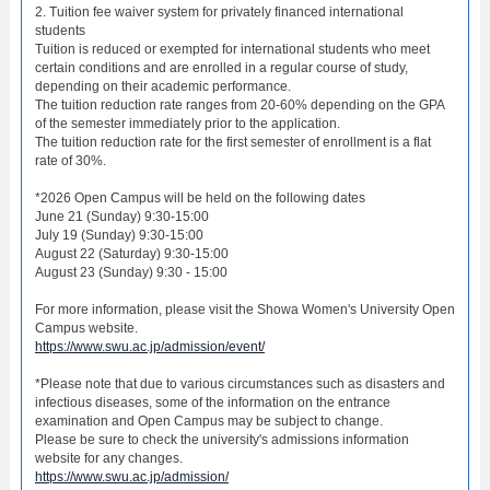
2. Tuition fee waiver system for privately financed international
students
Tuition is reduced or exempted for international students who meet
certain conditions and are enrolled in a regular course of study,
depending on their academic performance.
The tuition reduction rate ranges from 20-60% depending on the GPA
of the semester immediately prior to the application.
The tuition reduction rate for the first semester of enrollment is a flat
rate of 30%.
*2026 Open Campus will be held on the following dates
June 21 (Sunday) 9:30-15:00
July 19 (Sunday) 9:30-15:00
August 22 (Saturday) 9:30-15:00
August 23 (Sunday) 9:30 - 15:00
For more information, please visit the Showa Women's University Open
Campus website.
https://www.swu.ac.jp/admission/event/
*Please note that due to various circumstances such as disasters and
infectious diseases, some of the information on the entrance
examination and Open Campus may be subject to change.
Please be sure to check the university's admissions information
website for any changes.
https://www.swu.ac.jp/admission/