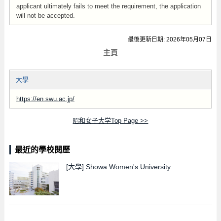
applicant ultimately fails to meet the requirement, the application
will not be accepted.
最後更新日期: 2026年05月07日
主頁
大學
https://en.swu.ac.jp/
昭和女子大学Top Page >>
最近的學校閱歷
[大學]
Showa Women's University