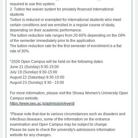
required to use this system.
2. Tuition fee waiver system for privately financed international
students
Tuition is reduced or exempted for international students who meet
certain conditions and are enrolled in a regular course of study,
depending on their academic performance.
The tuition reduction rate ranges from 20-60% depending on the GPA
of the semester immediately prior to the application.
The tuition reduction rate for the first semester of enrollment is a flat
rate of 30%.
*2026 Open Campus will be held on the following dates
June 21 (Sunday) 9:30-15:00
July 19 (Sunday) 9:30-15:00
August 22 (Saturday) 9:30-15:00
August 23 (Sunday) 9:30 - 15:00
For more information, please visit the Showa Women's University Open
Campus website.
https://www.swu.ac.jp/admission/event/
*Please note that due to various circumstances such as disasters and
infectious diseases, some of the information on the entrance
examination and Open Campus may be subject to change.
Please be sure to check the university's admissions information
website for any changes.