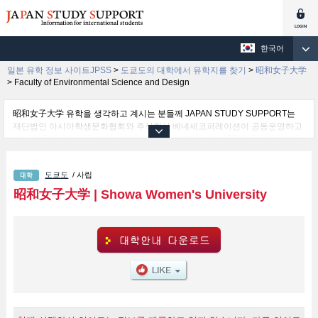
한국어
일본 유학 정보 사이트JPSS
>
도쿄도의 대학에서 유학지를 찾기
>
昭和女子大学
>
Faculty of Environmental Science and Design
昭和女子大学 유학을 생각하고 계시는 분들께 JAPAN STUDY SUPPORT는
재단법인 아시아학생문화협회와 주식회사 베네세코퍼레이션이 공동운영하고
있는 외국인 유학생을 위한 일본유학정보 사이트입니다. 昭和女子大学 인간문
화 학부및식건강과 학부및인간사회 학부및글로벌비즈니스 학부및국제 학부및
종합정보학부 학부및環境デザイン 학부 등 학부 별 상세 정보도 게재하고 있기
도쿄도
/ 사립
때문에, 昭和女子大学 관한 유학정보를 찾고 계시는 분들은 꼭 이용해 보시기
바랍니다. 이 외에도 외국인 유학생을 모집을 하고 있는 1,300여 개의 대학・대
昭和女子大学
|
Showa Women's University
학원・단기대학・전문학교의 정보도 게재하고ㅇ 있습니다.