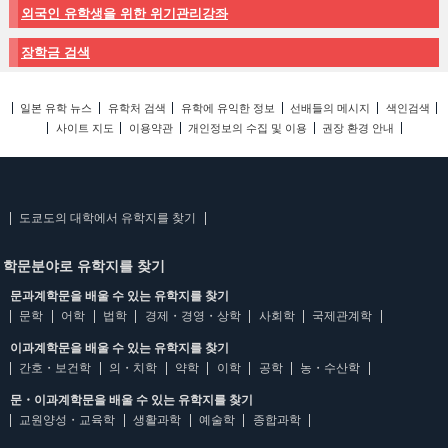
외국인 유학생을 위한 위기관리강좌
장학금 검색
일본 유학 뉴스
유학처 검색
유학에 유익한 정보
선배들의 메시지
색인검색
사이트 지도
이용약관
개인정보의 수집 및 이용
권장 환경 안내
도쿄도의 대학에서 유학지를 찾기
학문분야로 유학지를 찾기
문과계학문을 배울 수 있는 유학지를 찾기
문학
어학
법학
경제・경영・상학
사회학
국제관계학
이과계학문을 배울 수 있는 유학지를 찾기
간호・보건학
의・치학
약학
이학
공학
농・수산학
문・이과계학문을 배울 수 있는 유학지를 찾기
교원양성・교육학
생활과학
예술학
종합과학