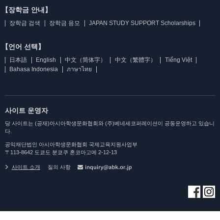
【장학금 안내】
장학금 검색
장학금 응모
JAPAN STUDY SUPPORT Scholarships
【언어 선택】
日本語
English
中文（简体字）
中文（繁體字）
Tiếng Việt
Bahasa Indonesia
ภาษาไทย
사이트 운영자
당 사이트는 (공재)아시아학생문화협회와 (주)베네세코퍼레이션이 공동운영하고 있습니
다.
공익재단법인 아시아학생문화협회 국제교육지원사업부
〒113-8642 도쿄도 분쿄쿠 혼코마고메 2-12-13
사이트 소개
질의 사항