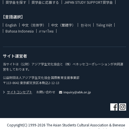
奨学金を探す
奨学金に応募する
JAPAN STUDY SUPPORT奨学金
【言語選択】
English
中文（简体字）
中文（繁體字）
한국어
Tiếng Việt
Bahasa Indonesia
ภาษาไทย
サイト運営者
当サイトは（公財）アジア学生文化協会と（株）ベネッセコーポレーションが共同運
営をしております。
公益財団法人アジア学生文化協会 国際教育支援事業部
〒113-8642 東京都文京区本駒込2-12-13
サイトコンセプト
お問い合わせ
Copyright(C) 1999-2026 The Asian Students Cultural Association & Benesse