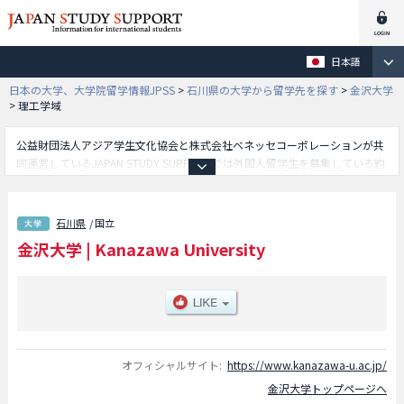
日本語
日本の大学、大学院留学情報JPSS
>
石川県の大学から留学先を探す
>
金沢大学
>
理工学域
公益財団法人アジア学生文化協会と株式会社ベネッセコーポレーションが共
同運営しているJAPAN STUDY SUPPORTでは外国人留学生を募集している約
1,300校の大学・大学院・短大・専門学校情報を掲載しています。
こちらでは金沢大学に関する詳細情報を記載しており、医薬保健学域学部や
理工学域学部や人間社会学域学部や融合学域学部等、学部別情報や、募集定
石川県
/ 国立
員や合格者数など入試情報、施設案内、アクセスなど外国人留学生に必要な
金沢大学
|
Kanazawa University
情報を掲載しているので是非ご利用ください。
オフィシャルサイト:
https://www.kanazawa-u.ac.jp/
金沢大学トップページへ