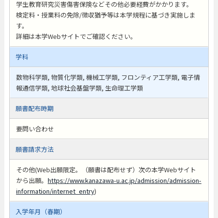
学生教育研究災害傷害保険などその他必要経費がかかります。
検定料・授業料の免除/徴収猶予等は本学規程に基づき実施しま
す。
詳細は本学Webサイトでご確認ください。
学科
数物科学類, 物質化学類, 機械工学類, フロンティア工学類, 電子情
報通信学類, 地球社会基盤学類, 生命理工学類
願書配布時期
要問い合わせ
願書請求方法
その他(Web出願限定。（願書は配布せず）次の本学Webサイト
から出願。
https://www.kanazawa-u.ac.jp/admission/admission-
information/internet_entry
)
入学年月（春期）