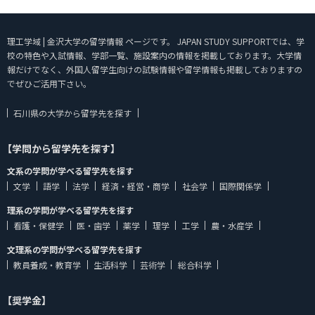
理工学域 | 金沢大学の留学情報 ページです。 JAPAN STUDY SUPPORTでは、学
校の特色や入試情報、学部一覧、施設案内の情報を掲載しております。大学情
報だけでなく、外国人留学生向けの試験情報や留学情報も掲載しておりますの
でぜひご活用下さい。
石川県の大学から留学先を探す
【学問から留学先を探す】
文系の学問が学べる留学先を探す
文学
語学
法学
経済・経営・商学
社会学
国際関係学
理系の学問が学べる留学先を探す
看護・保健学
医・歯学
薬学
理学
工学
農・水産学
文理系の学問が学べる留学先を探す
教員養成・教育学
生活科学
芸術学
総合科学
【奨学金】