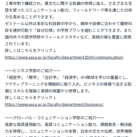
２専攻制で構成され、異文化に関する知識の修得に加え、さまざまな言
語を使ったコミュニケーション能力、フィールドワーク等を通じた分析
力を高めることができます。
ゼミナール以外は多彩な科目群の中から、興味や目標に合わせて履修科
目を選択可能で「自分仕様」の学修プランを組むことができます。また
国内外での語学研修やフィールドスタディなど、実践の場も豊富に用意
されています。
詳しくはこちらをクリック↓
https://www.aasa.ac.jp/faculty/department2024/communication/
～～ビジネス学部のご紹介～～
「経営学」「商学」「会計学」「経済学」の4領域を学びの基盤とし、
アクティブラーニングを積極的に取り入れ、ビジネスの現場で活きる知
識とスキルを理論と実践の両面から修得します。
詳しくはこちらをクリック↓
https://www.aasa.ac.jp/faculty/department/business/
～～グローバル・コミュニケーション学部のご紹介～～
高度な英語運用能力、英語コミュニケーション能力、課題発見・解決能
力を修得し、コミュニケーションの本質、日本の文化や伝統、世界情勢