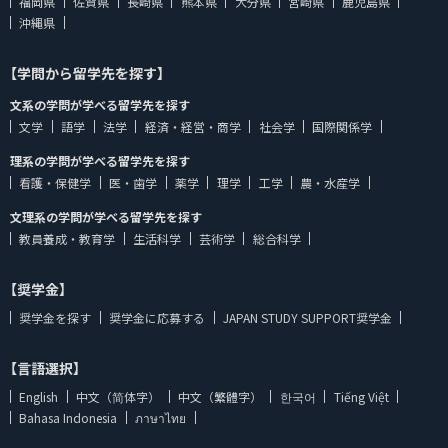
福岡県
佐賀県
長崎県
熊本県
大分県
宮崎県
鹿児島県
沖縄県
【学問から留学先を探す】
文系の学問が学べる留学先を探す
文学
語学
法学
経済・経営・商学
社会学
国際関係学
理系の学問が学べる留学先を探す
看護・保健学
医・歯学
薬学
理学
工学
農・水産学
文理系の学問が学べる留学先を探す
教員養成・教育学
生活科学
芸術学
総合科学
【奨学金】
奨学金を探す
奨学金に応募する
JAPAN STUDY SUPPORT奨学金
【言語選択】
English
中文（简体字）
中文（繁體字）
한국어
Tiếng Việt
Bahasa Indonesia
ภาษาไทย