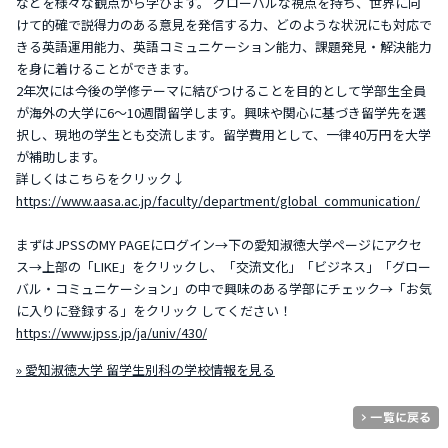
などを様々な観点から学びます。 グローバルな視点を持ち、世界に向
けて的確で説得力のある意見を発信する力、どのような状況にも対応で
きる英語運用能力、英語コミュニケーション能力、課題発見・解決能力
を身に着けることができます。
2年次には今後の学修テーマに結びつけることを目的として学部生全員
が海外の大学に6～10週間留学します。興味や関心に基づき留学先を選
択し、現地の学生とも交流します。留学費用として、一律40万円を大学
が補助します。
詳しくはこちらをクリック↓
https://www.aasa.ac.jp/faculty/department/global_communication/
まずはJPSSのMY PAGEにログイン→下の愛知淑徳大学ページにアクセ
ス→上部の「LIKE」をクリックし、「交流文化」「ビジネス」「グロー
バル・コミュニケーション」の中で興味のある学部にチェック→「お気
に入りに登録する」をクリック してください！
https://www.jpss.jp/ja/univ/430/
» 愛知淑徳大学 留学生別科の学校情報を見る