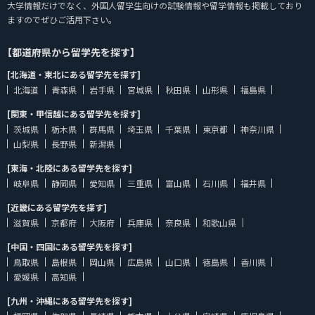
大学情報だけでなく、外国人留学生向けの試験情報や留学情報も掲載しており
ますのでぜひご活用下さい。
【都道府県から留学先を探す】
[北海道・東北にある留学先を探す]
北海道
青森県
岩手県
宮城県
秋田県
山形県
福島県
[関東・甲信越にある留学先を探す]
茨城県
栃木県
群馬県
埼玉県
千葉県
東京都
神奈川県
山梨県
長野県
新潟県
[東海・北陸にある留学先を探す]
岐阜県
静岡県
愛知県
三重県
富山県
石川県
福井県
[近畿にある留学先を探す]
滋賀県
京都府
大阪府
兵庫県
奈良県
和歌山県
[中国・四国にある留学先を探す]
鳥取県
島根県
岡山県
広島県
山口県
徳島県
香川県
愛媛県
高知県
[九州・沖縄にある留学先を探す]