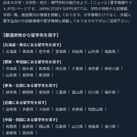
日本の大学・大学院・短大・専門学校の魅力をより... | ニュース | 留学情報サイ
トJPSS ページです。 JAPAN STUDY SUPPORTでは、学校の特色や入試情報、
学部一覧、施設案内の情報を掲載しております。大学情報だけでなく、外国人
留学生向けの試験情報や留学情報も掲載しておりますのでぜひご活用下さい。
【都道府県から留学先を探す】
[北海道・東北にある留学先を探す]
北海道
青森県
岩手県
宮城県
秋田県
山形県
福島県
[関東・甲信越にある留学先を探す]
茨城県
栃木県
群馬県
埼玉県
千葉県
東京都
神奈川県
山梨県
長野県
新潟県
[東海・北陸にある留学先を探す]
岐阜県
静岡県
愛知県
三重県
富山県
石川県
福井県
[近畿にある留学先を探す]
滋賀県
京都府
大阪府
兵庫県
奈良県
和歌山県
[中国・四国にある留学先を探す]
鳥取県
島根県
岡山県
広島県
山口県
徳島県
香川県
愛媛県
高知県