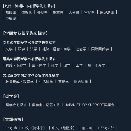
[九州・沖縄にある留学先を探す]
福岡県
佐賀県
長崎県
熊本県
大分県
宮崎県
鹿児島県
沖縄県
【学問から留学先を探す】
文系の学問が学べる留学先を探す
文学
語学
法学
経済・経営・商学
社会学
国際関係学
理系の学問が学べる留学先を探す
看護・保健学
医・歯学
薬学
理学
工学
農・水産学
文理系の学問が学べる留学先を探す
教員養成・教育学
生活科学
芸術学
総合科学
【奨学金】
奨学金を探す
奨学金に応募する
JAPAN STUDY SUPPORT奨学金
【言語選択】
English
中文（简体字）
中文（繁體字）
한국어
Tiếng Việt