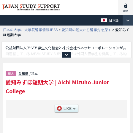
日本語
日本の大学、大学院留学情報JPSS
>
愛知県の短大から留学先を探す
>
愛知みず
ほ短期大学
公益財団法人アジア学生文化協会と株式会社ベネッセコーポレーションが共
同運営しているJAPAN STUDY SUPPORTでは外国人留学生を募集している約
1,300校の大学・大学院・短大・専門学校情報を掲載しています。
こちらでは愛知みずほ短期大学に関する詳細情報を記載しており、等、学部
別情報や、募集定員や合格者数など入試情報、施設案内、アクセスなど外国
愛知県
/ 私立
人留学生に必要な情報を掲載しているので是非ご利用ください。
愛知みずほ短期大学
|
Aichi Mizuho Junior
College