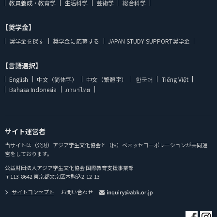
教員養成・教育学
生活科学
芸術学
総合科学
【奨学金】
奨学金を探す
奨学金に応募する
JAPAN STUDY SUPPORT奨学金
【言語選択】
English
中文（简体字）
中文（繁體字）
한국어
Tiếng Việt
Bahasa Indonesia
ภาษาไทย
サイト運営者
当サイトは（公財）アジア学生文化協会と（株）ベネッセコーポレーションが共同運
営をしております。
公益財団法人アジア学生文化協会 国際教育支援事業部
〒113-8642 東京都文京区本駒込2-12-13
サイトコンセプト
お問い合わせ