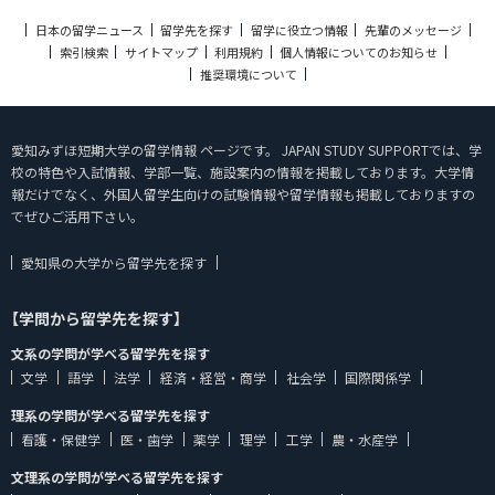
日本の留学ニュース
留学先を探す
留学に役立つ情報
先輩のメッセージ
索引検索
サイトマップ
利用規約
個人情報についてのお知らせ
推奨環境について
愛知みずほ短期大学の留学情報 ページです。 JAPAN STUDY SUPPORTでは、学
校の特色や入試情報、学部一覧、施設案内の情報を掲載しております。大学情
報だけでなく、外国人留学生向けの試験情報や留学情報も掲載しておりますの
でぜひご活用下さい。
愛知県の大学から留学先を探す
【学問から留学先を探す】
文系の学問が学べる留学先を探す
文学
語学
法学
経済・経営・商学
社会学
国際関係学
理系の学問が学べる留学先を探す
看護・保健学
医・歯学
薬学
理学
工学
農・水産学
文理系の学問が学べる留学先を探す