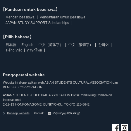
【Panduan untuk beasiswa】
Mencari beasiswa
Pendaftaran untuk Beasiswa
JAPAN STUDY SUPPORT Scholarships
【Pilih bahasa】
日本語
English
中文（简体字）
中文（繁體字）
한국어
Tiếng Việt
ภาษาไทย
Pengoperasi website
Website ini dioperasikan oleh ASIAN STUDENTS CULTURAL ASSOCIATION dan
BENESSE CORPORATION
ASIAN STUDENTS CULTURAL ASSOCIATION Divisi Pendukung Pendidikan
Internasional
2-12-13 HONKOMAGOME, BUNKYO-KU, TOKYO 113-8642
Konsep website
Kontak