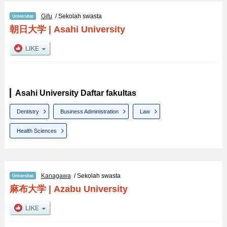
Gifu
/ Sekolah swasta
朝日大学
|
Asahi University
Asahi University Daftar fakultas
Dentistry
Business Administration
Law
Health Sciences
Kanagawa
/ Sekolah swasta
麻布大学
|
Azabu University