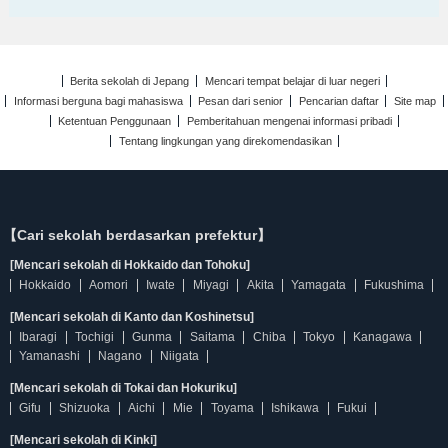
Berita sekolah di Jepang
Mencari tempat belajar di luar negeri
Informasi berguna bagi mahasiswa
Pesan dari senior
Pencarian daftar
Site map
Ketentuan Penggunaan
Pemberitahuan mengenai informasi pribadi
Tentang lingkungan yang direkomendasikan
【Cari sekolah berdasarkan prefektur】
[Mencari sekolah di Hokkaido dan Tohoku]
Hokkaido
Aomori
Iwate
Miyagi
Akita
Yamagata
Fukushima
[Mencari sekolah di Kanto dan Koshinetsu]
Ibaragi
Tochigi
Gunma
Saitama
Chiba
Tokyo
Kanagawa
Yamanashi
Nagano
Niigata
[Mencari sekolah di Tokai dan Hokuriku]
Gifu
Shizuoka
Aichi
Mie
Toyama
Ishikawa
Fukui
[Mencari sekolah di Kinki]