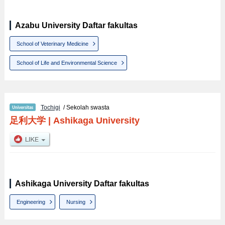
Azabu University Daftar fakultas
School of Veterinary Medicine
School of Life and Environmental Science
Tochigi
/ Sekolah swasta
足利大学
|
Ashikaga University
Ashikaga University Daftar fakultas
Engineering
Nursing