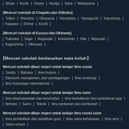
Shiga
Kyoto
Osaka
Hyogo
Nara
Wakayama
[Mencari sekolah di Chugoku dan Shikoku]
Tottori
Shimane
Okayama
Hiroshima
Yamaguchi
Tokushima
Kagawa
Ehime
Kochi
[Mencari sekolah di Kyusyu dan Okinawa]
Fukuoka
Saga
Nagasaki
Kumamoto
Oita
Miyazaki
Kagoshima
Okinawa
【Mencari sekolah berdasarkan mata kuliah】
Mencari sekolah diluar negeri untuk belajar Ilmu sosial
Sastra
Bahasa
Ilmu hukum
Ekonomi, manajemen, dan perdagangan
Ilmu sosiologi
Ilmu hubungan international
Mencari sekolah diluar negeri untuk belajar Ilmu sains
Ilmu keperaawatan dan kesehatan
Ilmu kedokteran dan kedokteran gigi
farmasi
Sains
Teknik
Ilmu pertanian dan perikanan
Mencari sekolah diluar negeri untuk belajar Ilmu sosial sains
Ilmu pendidikan dan pelatihan guru
Ilmu sains kehidupan
Ilmu seni
Sains umum