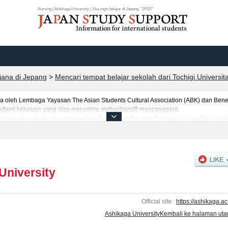
Nursing | Ashikaga University | Jika ingin belajar di Jepang, "JPSS"
rjana di Jepang
>
Mencari tempat belajar sekolah dari Tochigi Universit
leh Lembaga Yayasan The Asian Students Cultural Association (ABK) dan Benes
 akademi kejuruan yang siap menerima mahasiswa(i) mancanegara.
ersity, mencakup informasi per fakultas seperti Fakultas EngineeringatauFakultas
ntuk jumlah pendaftar dan jumlah kelulusan ujian masuk mahasiswa(i) mancanega
anfaatkannya.
University
Official site:
https://ashikaga.ac.
Ashikaga UniversityKembali ke halaman ut