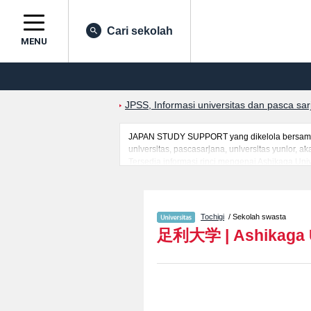
Cari sekolah
MENU
JPSS, Informasi universitas dan pasca sa
JAPAN STUDY SUPPORT yang dikelola bersama o
universitas, pascasarjana, universitas yunior,
Tersedia informasi rinci mengenai Ashikaga Univ
bagi mahasiswa(i) mancanegara seperti kuota u
kampus, akses jalan, dan lainnya. Silakan mem
Tochigi
/ Sekolah swasta
足利大学
|
Ashikaga 