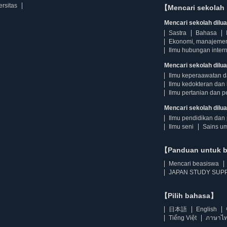
ersitas
【Mencari sekolah 
Mencari sekolah diluar
Sastra
Bahasa
Ekonomi, manajeme
Ilmu hubungan intern
Mencari sekolah dilua
Ilmu keperaawatan 
Ilmu kedokteran dan 
Ilmu pertanian dan p
Mencari sekolah diluar
Ilmu pendidikan dan 
Ilmu seni
Sains u
【Panduan untuk 
Mencari beasiswa
JAPAN STUDY SUPP
【Pilih bahasa】
日本語
English
Tiếng Việt
ภาษาไ