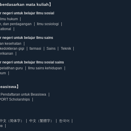
berdasarkan mata kuliah】
 negeri untuk belajar Ilmu sosial
Ilmu hukum
n, dan perdagangan
Ilmu sosiologi
ational
r negeri untuk belajar Ilmu sains
dan kesehatan
kedokteran gigi
farmasi
Sains
Teknik
erikanan
 negeri untuk belajar Ilmu sosial sains
pelatihan guru
Ilmu sains kehidupan
mum
beasiswa】
Pendaftaran untuk Beasiswa
ORT Scholarships
中文（简体字）
中文（繁體字）
한국어
ทย