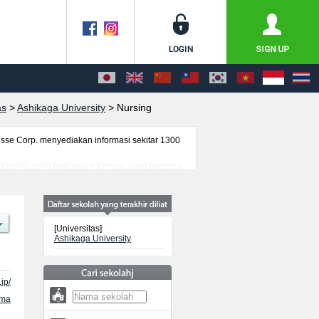
as
>
Ashikaga University
>
Nursing
se Corp. menyediakan informasi sekitar 1300
 Nursing, serta berbagai informasi yang berguna
ra, informasi mengenai ujian masuk, prasarana
[Universitas]
Ashikaga University
jp/
ama