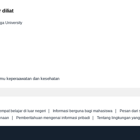
diliat
ga University
Ilmu keperaawatan dan kesehatan
empat belajar di luar negeri
Informasi berguna bagi mahasiswa
Pesan dari 
unaan
Pemberitahuan mengenai informasi pribadi
Tentang lingkungan yan