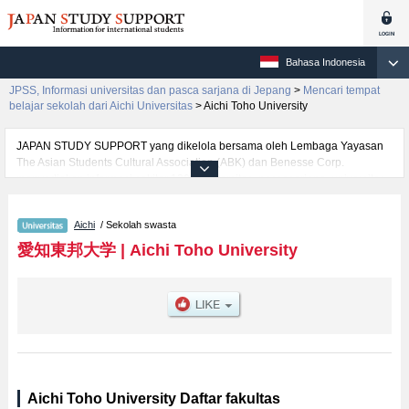
Bahasa Indonesia
JPSS, Informasi universitas dan pasca sarjana di Jepang
>
Mencari tempat
belajar sekolah dari Aichi Universitas
>
Aichi Toho University
JAPAN STUDY SUPPORT yang dikelola bersama oleh Lembaga Yayasan
The Asian Students Cultural Association (ABK) dan Benesse Corp.
menyediakan informasi sekitar 1300 universitas, pascasarjana, universitas
yunior, akademi kejuruan yang siap menerima mahasiswa(i) mancanegara.
Tersedia informasi rinci mengenai Aichi Toho University, mencakup
Aichi
/ Sekolah swasta
informasi per fakultas seperti Fakultas Business AdministrationatauFakultas
Human HealthatauFakultas Education, serta berbagai informasi yang
愛知東邦大学
|
Aichi Toho University
berguna bagi mahasiswa(i) mancanegara seperti kuota untuk jumlah
pendaftar dan jumlah kelulusan ujian masuk mahasiswa(i) mancanegara,
informasi mengenai ujian masuk, prasarana kampus, akses jalan, dan
lainnya. Silakan memanfaatkannya.
Aichi Toho University Daftar fakultas