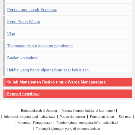
Pendaftaran untuk Beasiswa
Kerja Paruh Waktu
Visa
Tantangan dalam kegiatan pertukaran
Bagian konsultasi
Hal-hal yang harus diperhatikan saat kelulusan
Kuliah Manajemen Resiko untuk Warga Mancanegara
Mencari beasiswa
Berita sekolah di Jepang
Mencari tempat belajar di luar negeri
Informasi berguna bagi mahasiswa
Pesan dari senior
Pencarian daftar
Site map
Ketentuan Penggunaan
Pemberitahuan mengenai informasi pribadi
Tentang lingkungan yang direkomendasikan