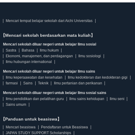
Mencari tempat belajar sekolah dari Aichi Universitas
【Mencari sekolah berdasarkan mata kuliah】
Mencari sekolah diluar negeri untuk belajar Ilmu sosial
Sastra
Bahasa
Ilmu hukum
Ekonomi, manajemen, dan perdagangan
Ilmu sosiologi
Ilmu hubungan international
Mencari sekolah diluar negeri untuk belajar Ilmu sains
Ilmu keperaawatan dan kesehatan
Ilmu kedokteran dan kedokteran gigi
farmasi
Sains
Teknik
Ilmu pertanian dan perikanan
Mencari sekolah diluar negeri untuk belajar Ilmu sosial sains
Ilmu pendidikan dan pelatihan guru
Ilmu sains kehidupan
Ilmu seni
Sains umum
【Panduan untuk beasiswa】
Mencari beasiswa
Pendaftaran untuk Beasiswa
JAPAN STUDY SUPPORT Scholarships