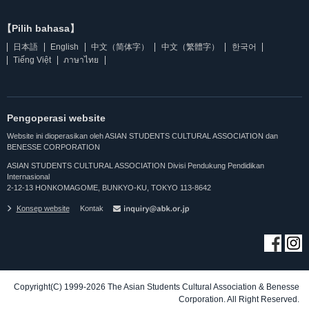
【Pilih bahasa】
日本語
English
中文（简体字）
中文（繁體字）
한국어
Tiếng Việt
ภาษาไทย
Pengoperasi website
Website ini dioperasikan oleh ASIAN STUDENTS CULTURAL ASSOCIATION dan
BENESSE CORPORATION
ASIAN STUDENTS CULTURAL ASSOCIATION Divisi Pendukung Pendidikan
Internasional
2-12-13 HONKOMAGOME, BUNKYO-KU, TOKYO 113-8642
Konsep website
Kontak
Copyright(C) 1999-2026 The Asian Students Cultural Association & Benesse
Corporation. All Right Reserved.