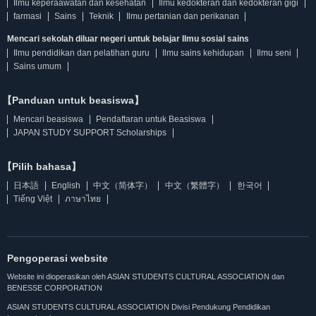
Ilmu keperaawatan dan kesehatan
Ilmu kedokteran dan kedokteran gigi
farmasi
Sains
Teknik
Ilmu pertanian dan perikanan
Mencari sekolah diluar negeri untuk belajar Ilmu sosial sains
Ilmu pendidikan dan pelatihan guru
Ilmu sains kehidupan
Ilmu seni
Sains umum
【Panduan untuk beasiswa】
Mencari beasiswa
Pendaftaran untuk Beasiswa
JAPAN STUDY SUPPORT Scholarships
【Pilih bahasa】
日本語
English
中文（简体字）
中文（繁體字）
한국어
Tiếng Việt
ภาษาไทย
Pengoperasi website
Website ini dioperasikan oleh ASIAN STUDENTS CULTURAL ASSOCIATION dan
BENESSE CORPORATION
ASIAN STUDENTS CULTURAL ASSOCIATION Divisi Pendukung Pendidikan