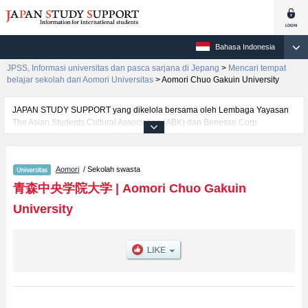
Bahasa Indonesia
JPSS, Informasi universitas dan pasca sarjana di Jepang
>
Mencari tempat
belajar sekolah dari Aomori Universitas
>
Aomori Chuo Gakuin University
JAPAN STUDY SUPPORT yang dikelola bersama oleh Lembaga Yayasan
The Asian Students Cultural Association (ABK) dan Benesse Corp.
menyediakan informasi sekitar 1300 universitas, pascasarjana, universitas
yunior, akademi kejuruan yang siap menerima mahasiswa(i) mancanegara.
Tersedia informasi rinci mengenai Aomori Chuo Gakuin University,
Aomori
/ Sekolah swasta
mencakup informasi per fakultas seperti Fakultas Management and
LawatauFakultas Nursing, serta berbagai informasi yang berguna bagi
青森中央学院大学
|
Aomori Chuo Gakuin
mahasiswa(i) mancanegara seperti kuota untuk jumlah pendaftar dan
University
jumlah kelulusan ujian masuk mahasiswa(i) mancanegara, informasi
mengenai ujian masuk, prasarana kampus, akses jalan, dan lainnya.
Silakan memanfaatkannya.