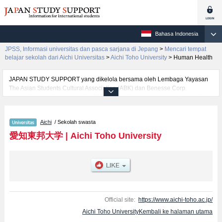
Bahasa Indonesia
JPSS, Informasi universitas dan pasca sarjana di Jepang
>
Mencari tempat
belajar sekolah dari Aichi Universitas
>
Aichi Toho University
>
Human Health
JAPAN STUDY SUPPORT yang dikelola bersama oleh Lembaga Yayasan
The Asian Students Cultural Association (ABK) dan Benesse Corp.
menyediakan informasi sekitar 1300 universitas, pascasarjana, universitas
yunior, akademi kejuruan yang siap menerima mahasiswa(i) mancanegara.
Tersedia informasi rinci mengenai Aichi Toho University, mencakup
Aichi
/ Sekolah swasta
informasi per fakultas seperti Fakultas Business AdministrationatauFakultas
Human HealthatauFakultas Education, serta berbagai informasi yang
愛知東邦大学
|
Aichi Toho University
berguna bagi mahasiswa(i) mancanegara seperti kuota untuk jumlah
pendaftar dan jumlah kelulusan ujian masuk mahasiswa(i) mancanegara,
informasi mengenai ujian masuk, prasarana kampus, akses jalan, dan
lainnya. Silakan memanfaatkannya.
Official site:
https://www.aichi-toho.ac.jp/
Aichi Toho UniversityKembali ke halaman utama