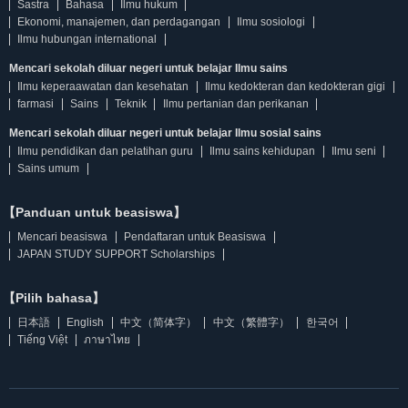
Sastra
Bahasa
Ilmu hukum
Ekonomi, manajemen, dan perdagangan
Ilmu sosiologi
Ilmu hubungan international
Mencari sekolah diluar negeri untuk belajar Ilmu sains
Ilmu keperaawatan dan kesehatan
Ilmu kedokteran dan kedokteran gigi
farmasi
Sains
Teknik
Ilmu pertanian dan perikanan
Mencari sekolah diluar negeri untuk belajar Ilmu sosial sains
Ilmu pendidikan dan pelatihan guru
Ilmu sains kehidupan
Ilmu seni
Sains umum
【Panduan untuk beasiswa】
Mencari beasiswa
Pendaftaran untuk Beasiswa
JAPAN STUDY SUPPORT Scholarships
【Pilih bahasa】
日本語
English
中文（简体字）
中文（繁體字）
한국어
Tiếng Việt
ภาษาไทย