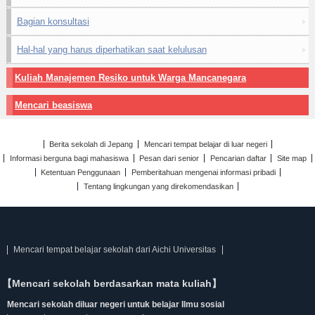
Bagian konsultasi
Hal-hal yang harus diperhatikan saat kelulusan
Kuliah Manajemen Resiko untuk Warga Mancanegara
Mencari beasiswa
Berita sekolah di Jepang
Mencari tempat belajar di luar negeri
Informasi berguna bagi mahasiswa
Pesan dari senior
Pencarian daftar
Site map
Ketentuan Penggunaan
Pemberitahuan mengenai informasi pribadi
Tentang lingkungan yang direkomendasikan
Mencari tempat belajar sekolah dari Aichi Universitas
【Mencari sekolah berdasarkan mata kuliah】
Mencari sekolah diluar negeri untuk belajar Ilmu sosial