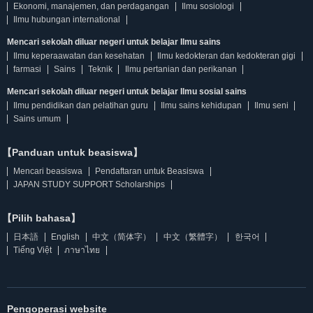
Ekonomi, manajemen, dan perdagangan
Ilmu sosiologi
Ilmu hubungan international
Mencari sekolah diluar negeri untuk belajar Ilmu sains
Ilmu keperaawatan dan kesehatan
Ilmu kedokteran dan kedokteran gigi
farmasi
Sains
Teknik
Ilmu pertanian dan perikanan
Mencari sekolah diluar negeri untuk belajar Ilmu sosial sains
Ilmu pendidikan dan pelatihan guru
Ilmu sains kehidupan
Ilmu seni
Sains umum
【Panduan untuk beasiswa】
Mencari beasiswa
Pendaftaran untuk Beasiswa
JAPAN STUDY SUPPORT Scholarships
【Pilih bahasa】
日本語
English
中文（简体字）
中文（繁體字）
한국어
Tiếng Việt
ภาษาไทย
Pengoperasi website