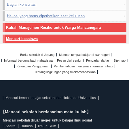
Bagian konsultasi
Hal-hal yang harus diperhatikan saat kelulusan
Kuliah Manajemen Resiko untuk Warga Mancanegara
Mencari beasiswa
Berita sekolah di Jepang
Mencari tempat belajar di luar negeri
Informasi berguna bagi mahasiswa
Pesan dari senior
Pencarian daftar
Site map
Ketentuan Penggunaan
Pemberitahuan mengenai informasi pribadi
Tentang lingkungan yang direkomendasikan
Mencari tempat belajar sekolah dari Hokkaido Universitas
【Mencari sekolah berdasarkan mata kuliah】
Mencari sekolah diluar negeri untuk belajar Ilmu sosial
Sastra
Bahasa
Ilmu hukum