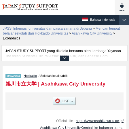
Bahasa Indonesia
JPSS, Informasi universitas dan pasca sarjana di Jepang
>
Mencari tempat
belajar sekolah dari Hokkaido Universitas
>
Asahikawa City University
>
Economics
JAPAN STUDY SUPPORT yang dikelola bersama oleh Lembaga Yayasan
The Asian Students Cultural Association (ABK) dan Benesse Corp.
menyediakan informasi sekitar 1300 universitas, pascasarjana, universitas
yunior, akademi kejuruan yang siap menerima mahasiswa(i) mancanegara.
Tersedia informasi rinci mengenai Asahikawa City University, mencakup
Hokkaido
/ Sekolah lokal pablik
informasi per fakultas seperti Fakultas EconomicsatauFakultas Health and
Welfare Science, serta berbagai informasi yang berguna bagi mahasiswa(i)
旭川市立大学
|
Asahikawa City University
mancanegara seperti kuota untuk jumlah pendaftar dan jumlah kelulusan
ujian masuk mahasiswa(i) mancanegara, informasi mengenai ujian masuk,
prasarana kampus, akses jalan, dan lainnya. Silakan memanfaatkannya.
Official site:
https://www.asahikawa-u.ac.jp/
Asahikawa City UniversityKembali ke halaman utama