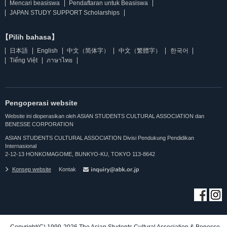
Mencari beasiswa
Pendaftaran untuk Beasiswa
JAPAN STUDY SUPPORT Scholarships
【Pilih bahasa】
日本語
English
中文（简体字）
中文（繁體字）
한국어
Tiếng Việt
ภาษาไทย
Pengoperasi website
Website ini dioperasikan oleh ASIAN STUDENTS CULTURAL ASSOCIATION dan
BENESSE CORPORATION
ASIAN STUDENTS CULTURAL ASSOCIATION Divisi Pendukung Pendidikan
Internasional
2-12-13 HONKOMAGOME, BUNKYO-KU, TOKYO 113-8642
Konsep website
Kontak