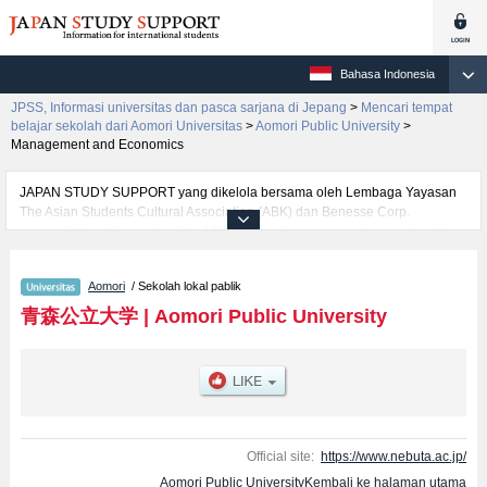
Bahasa Indonesia
JPSS, Informasi universitas dan pasca sarjana di Jepang
>
Mencari tempat
belajar sekolah dari Aomori Universitas
>
Aomori Public University
>
Management and Economics
JAPAN STUDY SUPPORT yang dikelola bersama oleh Lembaga Yayasan
The Asian Students Cultural Association (ABK) dan Benesse Corp.
menyediakan informasi sekitar 1300 universitas, pascasarjana, universitas
yunior, akademi kejuruan yang siap menerima mahasiswa(i) mancanegara.
Tersedia informasi rinci mengenai Aomori Public University, mencakup
Aomori
/ Sekolah lokal pablik
informasi per fakultas seperti Fakultas Management and Economics, serta
berbagai informasi yang berguna bagi mahasiswa(i) mancanegara seperti
青森公立大学
|
Aomori Public University
kuota untuk jumlah pendaftar dan jumlah kelulusan ujian masuk
mahasiswa(i) mancanegara, informasi mengenai ujian masuk, prasarana
kampus, akses jalan, dan lainnya. Silakan memanfaatkannya.
Official site:
https://www.nebuta.ac.jp/
Aomori Public UniversityKembali ke halaman utama