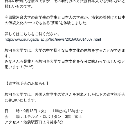
日本の伝統的な服装ですが、その着付けの方法は日本人でも慣れないと
難しいものです。
今回駿河台大学の留学生の学生と日本人の学生が、浴衣の着付けと日本
の伝統文化の一つでもある“茶道”を体験しました。
詳しくはこちらをご覧ください。
http://www.surugadai.ac.jp/lec/news/2016/08/014537.html
駿河台大学では、大学の中で様々な日本文化の体験をすることができま
す。
みなさんも是非とも駿河台大学で日本文化を存分に味わってほしいなと
思います！(*^-^*)
【進学説明会のお知らせ】
駿河台大学では、外国人留学生の皆さんを対象とした以下の進学説明会
に参加いたします。
日 時：9月13日（火） 11時から16時まで
会 場：ホテルメトロポリタン 3階 富士
アクセス：池袋駅西口より徒歩3分