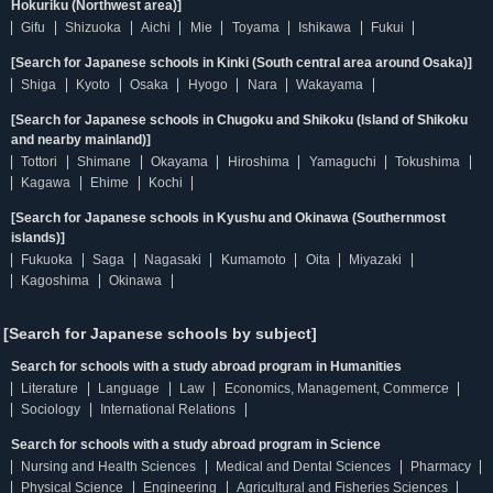
Hokuriku (Northwest area)]
Gifu
Shizuoka
Aichi
Mie
Toyama
Ishikawa
Fukui
[Search for Japanese schools in Kinki (South central area around Osaka)]
Shiga
Kyoto
Osaka
Hyogo
Nara
Wakayama
[Search for Japanese schools in Chugoku and Shikoku (Island of Shikoku
and nearby mainland)]
Tottori
Shimane
Okayama
Hiroshima
Yamaguchi
Tokushima
Kagawa
Ehime
Kochi
[Search for Japanese schools in Kyushu and Okinawa (Southernmost
islands)]
Fukuoka
Saga
Nagasaki
Kumamoto
Oita
Miyazaki
Kagoshima
Okinawa
[Search for Japanese schools by subject]
Search for schools with a study abroad program in Humanities
Literature
Language
Law
Economics, Management, Commerce
Sociology
International Relations
Search for schools with a study abroad program in Science
Nursing and Health Sciences
Medical and Dental Sciences
Pharmacy
Physical Science
Engineering
Agricultural and Fisheries Sciences