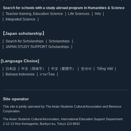
Search for schools with a study abroad program in Humanities & Science
Teacher training, Education Science
Life Sciences
Arts
Integrated Science
【Japan scholarship】
Search for Scholarships
Scholarships
JAPAN STUDY SUPPORT Scholarships
[Language Choice]
日本語
中文（简体字）
中文（繁體字）
한국어
Tiếng Việt
Bahasa Indonesia
ภาษาไทย
Site operator
This site is jointly operated by The Asian Students Cultural Association and Benesse
Corporation.
The Asian Students Cultural Association, International Education Support Department
2-12-13 Hon-Komagome, Bunkyo-ku, Tokyo 113-8642