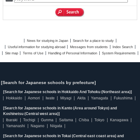
News for studying in Japan
Search for a place to study
Useful information for studying abroad
Messages from students
Index Search
Site map
Terms of Use
Handling of Personal Information
System Requirements
[Search for Japanese schools by prefecture]
[Search for Japanese schools in Hokkaido And Tohoku (Northeast area)]
Hokkaido
Aomori
Iwate
Miyagi
Akita
Yamagata
Fukushima
[Search for Japanese schools in Kanto (Area around Tokyo) and
Koshinetsu (Central west area)]
Ibaraki
Tochigi
Gunma
Saitama
Chiba
Tokyo
Kanagawa
Yamanashi
Nagano
Niigata
[Search for Japanese schools in Tokai (Central east coast area) and