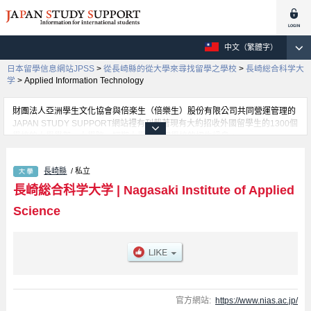
中文（繁體字）
日本留學信息網站JPSS
>
從長崎縣的從大學來尋找留學之學校
>
長崎総合科学大
学
>
Applied Information Technology
財團法人亞洲學生文化協會與倍楽生（倍樂生）股份有限公司共同營運管理的
JAPAN STUDY SUPPORT網站裡有刊載著現有大約招收外國留學生的1300個
學校的大學學部、大學院、短期大學、專門學校的招生訊息。
在這裡有刊載著長崎総合科学大学的詳細招生訊息。有Engineering學部、
Applied Information Technology學部等各別學部的不同訊息，以及招收名額、
長崎縣
/ 私立
合格人數等考試資訊、設施介紹、聯絡方式等對外國留學生是必要之訊息都刊
載於此，請務必查閱及利用此網站。
長崎総合科学大学
|
Nagasaki Institute of Applied
Science
官方網站:
https://www.nias.ac.jp/