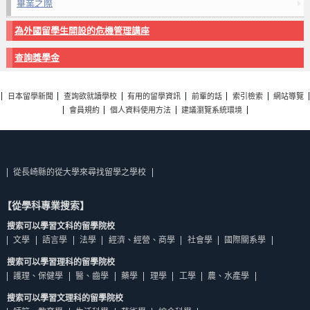
畢業之際
為外國留學生開設的危機管理講座
查詢獎學金
日本留學新聞
查詢欲就讀學校
有用的留學資訊
前輩的話
索引檢索
網站導覽
會員規約
個人資料使用方法
建議瀏覽系統環境
從長崎縣的從大學來尋找留學之學校
【從學科專業搜索】
搜索可以學習文科的留學院校
文學
語言學
法學
經濟、經營、商學
社會學
國際關系學
搜索可以學習理科的留學院校
護理、保健學
醫、齒學
藥學
理學
工學
農、水產學
搜索可以學習文理科的留學院校