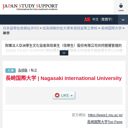
中文（繁體字）
日本留學信息網站JPSS
>
從長崎縣的從大學來尋找留學之學校
>
長崎国際大学
>
藥學
財團法人亞洲學生文化協會與倍楽生（倍樂生）股份有限公司共同營運管理的
JAPAN STUDY SUPPORT網站裡有刊載著現有大約招收外國留學生的1300個
學校的大學學部、大學院、短期大學、專門學校的招生訊息。
在這裡有刊載著長崎国際大学的詳細招生訊息。有人文社会學部、健康管理学
學部、藥學學部等各別學部的不同訊息，以及招收名額、合格人數等考試資
長崎縣
/ 私立
訊、設施介紹、聯絡方式等對外國留學生是必要之訊息都刊載於此，請務必查
閱及利用此網站。
長崎国際大学
|
Nagasaki International University
官方網站:
https://www1.niu.ac.jp/
長崎国際大学Top Page