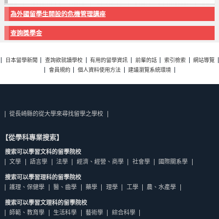
為外國留學生開設的危機管理講座
查詢獎學金
日本留學新聞
查詢欲就讀學校
有用的留學資訊
前輩的話
索引檢索
網站導覽
會員規約
個人資料使用方法
建議瀏覽系統環境
從長崎縣的從大學來尋找留學之學校
【從學科專業搜索】
搜索可以學習文科的留學院校
文學
語言學
法學
經濟、經營、商學
社會學
國際關系學
搜索可以學習理科的留學院校
護理、保健學
醫、齒學
藥學
理學
工學
農、水產學
搜索可以學習文理科的留學院校
師範、教育學
生活科學
藝術學
綜合科學