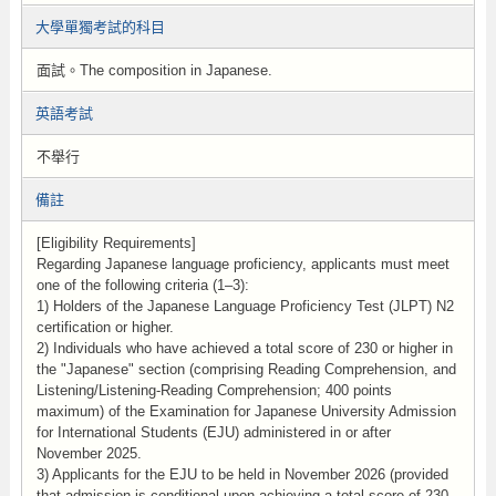
大學單獨考試的科目
面試。The composition in Japanese .
英語考試
不舉行
備註
[Eligibility Requirements]
Regarding Japanese language proficiency, applicants must meet
one of the following criteria (1–3):
1) Holders of the Japanese Language Proficiency Test (JLPT) N2
certification or higher.
2) Individuals who have achieved a total score of 230 or higher in
the "Japanese" section (comprising Reading Comprehension, and
Listening/Listening-Reading Comprehension; 400 points
maximum) of the Examination for Japanese University Admission
for International Students (EJU) administered in or after
November 2025.
3) Applicants for the EJU to be held in November 2026 (provided
that admission is conditional upon achieving a total score of 230