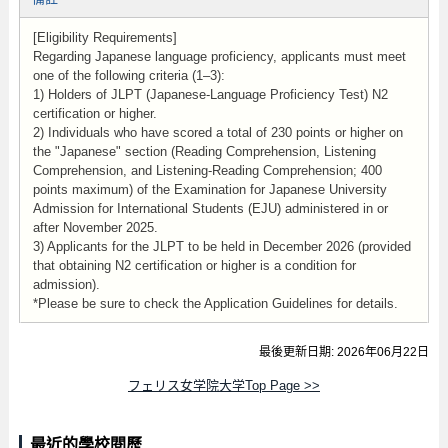
[Eligibility Requirements]
Regarding Japanese language proficiency, applicants must meet
one of the following criteria (1–3):
1) Holders of JLPT (Japanese-Language Proficiency Test) N2
certification or higher.
2) Individuals who have scored a total of 230 points or higher on
the "Japanese" section (Reading Comprehension, Listening
Comprehension, and Listening-Reading Comprehension; 400
points maximum) of the Examination for Japanese University
Admission for International Students (EJU) administered in or
after November 2025.
3) Applicants for the JLPT to be held in December 2026 (provided
that obtaining N2 certification or higher is a condition for
admission).
*Please be sure to check the Application Guidelines for details.
最後更新日期: 2026年06月22日
フェリス女学院大学Top Page >>
最近的學校閱歷