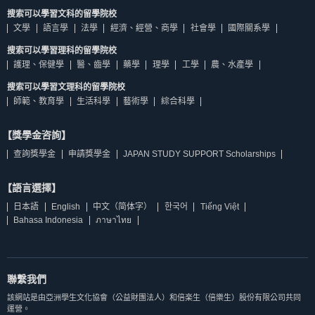
搜索可以學習文科的留學院校
文學
語言學
法學
經濟、經營、商學
社會學
國際關系學
搜索可以學習理科的留學院校
護理、保健學
醫、齒學
藥學
理學
工學
農、水產學
搜索可以學習文理科的留學院校
師範、教育學
生活科學
藝術學
綜合科學
【獎學金咨詢】
查詢獎學金
申請獎學金
JAPAN STUDY SUPPORT Scholarships
【語言選擇】
日本語
English
中文（简体字）
한국어
Tiếng Việt
Bahasa Indonesia
ภาษาไทย
聯繫我們
該網站是由亞洲學生文化協會（公益財團法人）和倍楽生（倍樂生）股份有限公司共同
運營。