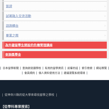
簽證
試著融入交流活動
諮詢櫃台
畢業之際
為外國留學生開設的危機管理講座
查詢獎學金
日本留學新聞
查詢欲就讀學校
有用的留學資訊
前輩的話
索引檢索
網站導覽
會員規約
個人資料使用方法
建議瀏覽系統環境
從神奈川縣的從大學來尋找留學之學校
【從學科專業搜索】