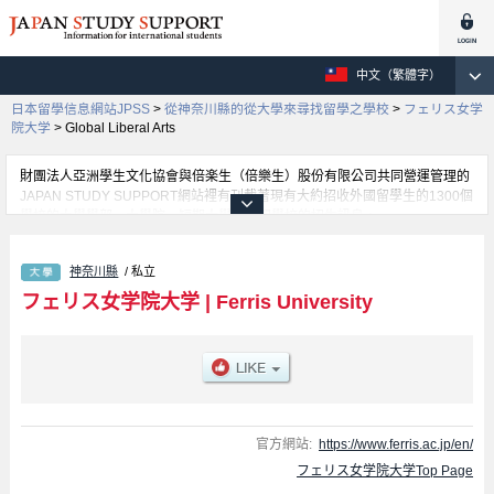
中文（繁體字）
日本留學信息網站JPSS
>
從神奈川縣的從大學來尋找留學之學校
>
フェリス女学
院大学
>
Global Liberal Arts
財團法人亞洲學生文化協會與倍楽生（倍樂生）股份有限公司共同營運管理的
JAPAN STUDY SUPPORT網站裡有刊載著現有大約招收外國留學生的1300個
學校的大學學部、大學院、短期大學、專門學校的招生訊息。
在這裡有刊載著フェリス女学院大学的詳細招生訊息。有Global Liberal Arts學
部等各別學部的不同訊息，以及招收名額、合格人數等考試資訊、設施介紹、
神奈川縣
/ 私立
聯絡方式等對外國留學生是必要之訊息都刊載於此，請務必查閱及利用此網
站。
フェリス女学院大学
|
Ferris University
官方網站:
https://www.ferris.ac.jp/en/
フェリス女学院大学Top Page