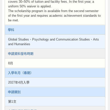
covers 30–50% of tuition and facility fees. In the first year, a
uniform 50% waiver is applied.
The scholarship program is available from the second semester
of the first year and requires academic achievement standards to
be met.
學科
Global Studies、Psychology and Communication Studies、Arts
and Humanities
申請資料發布時期
8月
入學年月（春期）
2027年4月入學
申請類別
第1次