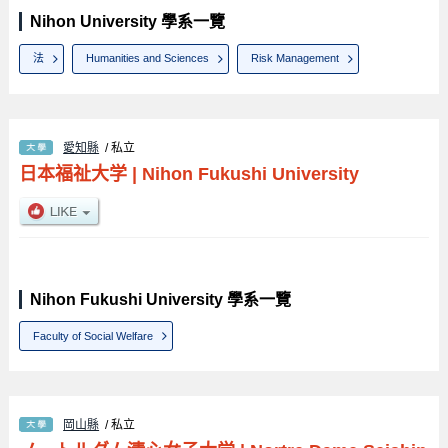
Nihon University 學系一覽
法
Humanities and Sciences
Risk Management
愛知縣
/ 私立
日本福祉大学
|
Nihon Fukushi University
Nihon Fukushi University 學系一覽
Faculty of Social Welfare
岡山縣
/ 私立