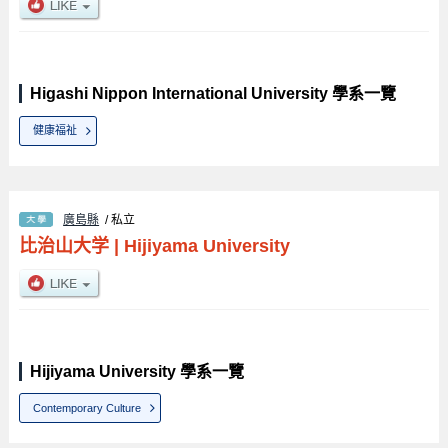
Higashi Nippon International University 學系一覽
健康福祉
廣島縣
/ 私立
比治山大学
|
Hijiyama University
Hijiyama University 學系一覽
Contemporary Culture