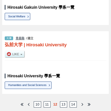
Hirosaki Gakuin University 學系一覽
Social Welfare
青森縣
/ 國立
弘前大学
|
Hirosaki University
Hirosaki University 學系一覽
Humanities and Social Sciences
10
11
12
13
14