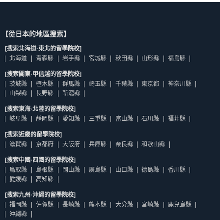
【從日本的地區搜索】
[搜索北海道·東北的留學院校]
北海道
青森縣
岩手縣
宮城縣
秋田縣
山形縣
福島縣
[搜索關東·甲信越的留學院校]
茨城縣
櫪木縣
群馬縣
崎玉縣
千葉縣
東京都
神奈川縣
山梨縣
長野縣
新瀉縣
[搜索東海·北陸的留學院校]
岐阜縣
靜岡縣
愛知縣
三重縣
富山縣
石川縣
福井縣
[搜索近畿的留學院校]
滋賀縣
京都府
大阪府
兵庫縣
奈良縣
和歌山縣
[搜索中國·四國的留學院校]
鳥取縣
島根縣
岡山縣
廣島縣
山口縣
德島縣
香川縣
愛媛縣
高知縣
[搜索九州·沖繩的留學院校]
福岡縣
佐賀縣
長崎縣
熊本縣
大分縣
宮崎縣
鹿兒島縣
沖繩縣