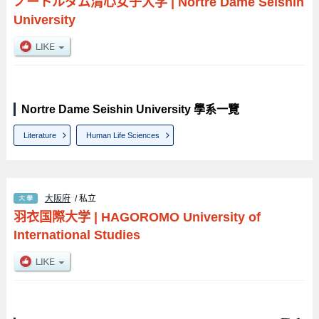
ノートルダム清心女子大学
|
Nortre Dame Seishin
University
Nortre Dame Seishin University 學系一覽
Literature
Human Life Sciences
大阪府
/ 私立
羽衣国際大学
|
HAGOROMO University of
International Studies