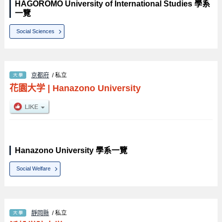
HAGOROMO University of International Studies 學系
一覽
Social Sciences
京都府
/ 私立
花園大学
|
Hanazono University
Hanazono University 學系一覽
Social Welfare
靜岡縣
/ 私立