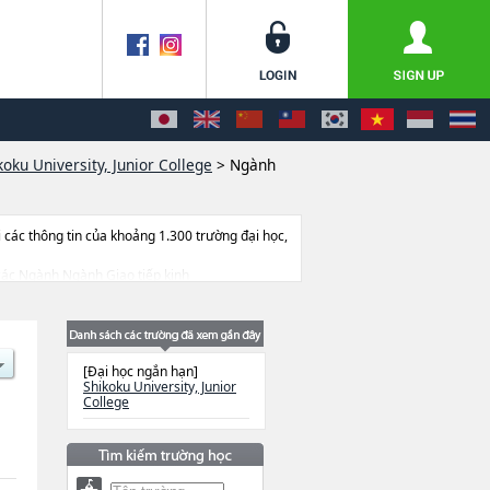
koku University, Junior College
>
Ngành
ác thông tin của khoảng 1.300 trường đại học,
ề các Ngành Ngành Giao tiếp kinh
 nhạc, thông tin về từng ngành học, thông
[Đại học ngắn hạn]
Shikoku University, Junior
College