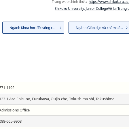
Trang web chính thức:
https://www.shikoku-u.ac.
Shikoku University, Junior CollegeVề lại Trang 
Ngành Khoa học đời sống con...
Ngành Giáo dục và chăm sóc ...
771-1192
123-1 Aza-Ebisuno, Furukawa, Oujin-cho, Tokushima-shi, Tokushima
Admissions Office
088-665-9908