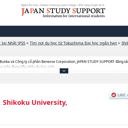
Ngành Âm nhạc | Shikoku University, Junior College | JPSS, trang chuyên về th...
 tại Nhật JPSS
>
Tìm nơi du học từ Tokushima Đại học ngắn hạn
>
Shi
 Bunka và Công ty cổ phần Benesse Corporation, JAPAN STUDY SUPPORT đăng tải c
ên môn đang tiếp nhận du học sinh.
u University, Junior College, và thông tin cần thiết dành cho du học sinh, như là v
 người hoặcNgành Ngành Giáo dục và chăm sóc trẻ mầm nonhoặcNgành Ngành Âm
nh, số lượng trúng tuyển, cở sở trang thiết bị, hướng dẫn địa điểm v.v...
|
Shikoku University,