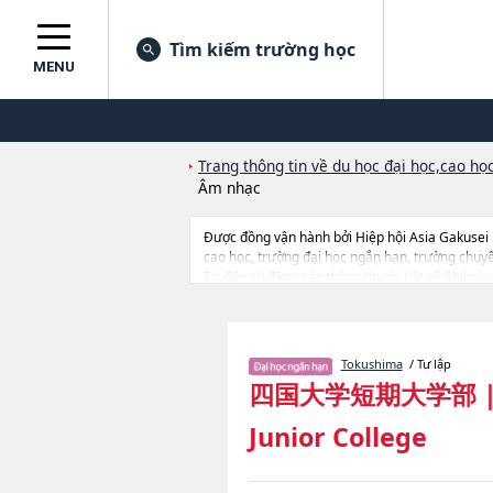
Tìm kiếm trường học
MENU
Trang thông tin về du học đại học,cao học
Âm nhạc
Được đồng vận hành bởi Hiệp hội Asia Gakusei
cao học, trường đại học ngắn hạn, trường chuy
Tại đây có đăng các thông tin chi tiết về Shikok
doanhhoặcNgành Ngành Khoa học đời sống con
tin liên quan đến thi tuyển như số lượng tuyển si
Tokushima
/ Tư lập
四国大学短期大学部
Junior College