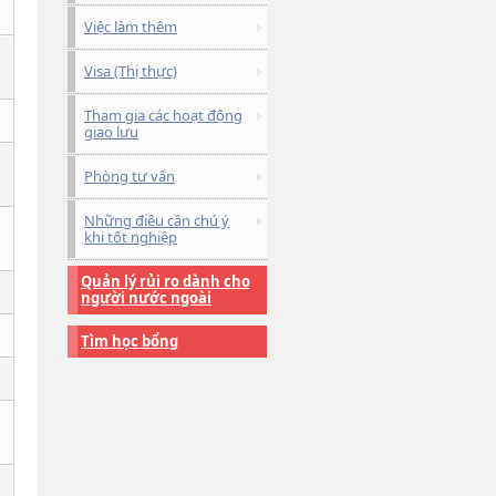
Việc làm thêm
Visa (Thị thực)
Tham gia các hoạt động
giao lưu
Phòng tư vấn
Những điều cần chú ý
khi tốt nghiệp
Quản lý rủi ro dành cho
người nước ngoài
Tìm học bổng