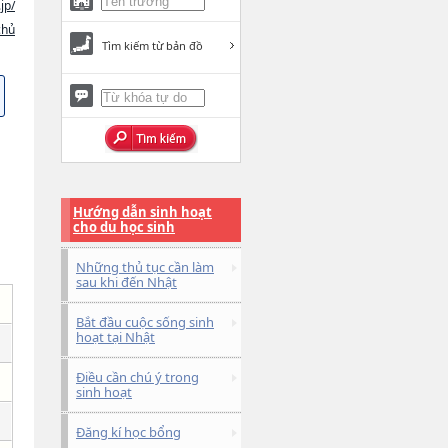
jp/
chủ
Tìm kiếm từ bản đồ
Hướng dẫn sinh hoạt
cho du học sinh
Những thủ tục cần làm
sau khi đến Nhật
Bắt đầu cuộc sống sinh
hoạt tại Nhật
Điều cần chú ý trong
sinh hoạt
Đăng kí học bổng